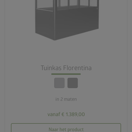
palette
2 kleurvariaties
deployed_code
2 maten
calendar_month
20 jaar garantie
Tuinkas Florentina
crown
Beste kwaliteit
in 2 maten
vanaf € 1.389,00
Naar het product