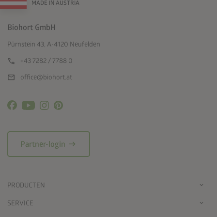
MADE IN AUSTRIA
Biohort GmbH
Pürnstein 43, A-4120 Neufelden
call
+43 7282 / 7788 0
mail
office@biohort.at
arrow_right_alt
Partner-login
PRODUCTEN
SERVICE