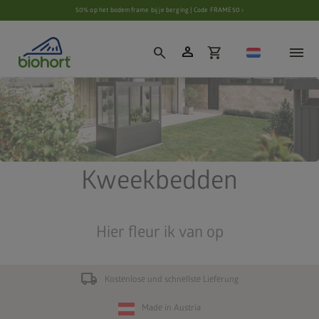
Cookie-instellingen
50% op het bodemframe bij je berging | Code FRAME50 ›
person
search
shopping_cart
Kweekbedden
Hier fleur ik van op
local_shipping
Kostenlose und schnellste Lieferung
Made in Austria