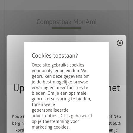
nest_clock_farsight_analog
Snelle montage
Compostbak MonAmi
deployed_code
725l volume
cancel
€ 899,00
Onze site gebruikt cookies
voor analysedoeleinden. We
gebruiken deze gegevens om
Naar het product
je de best mogelijke browse-
Upgrade Deal: 50% op het
ervaring en meer functies te
bieden. Om je een optimale
bodemframe
gebruikerservaring te bieden,
tonen we je
gepersonaliseerde
advertenties. Dit is gebaseerd
Koop een Europa, Panorama, HighLine, AvantGarde of Neo
op je toestemming voor
berging en ontvang het bijpassende bodemframe met 50%
marketing-cookies.
korting. Voeg de berging en het bodemframe toe aan je