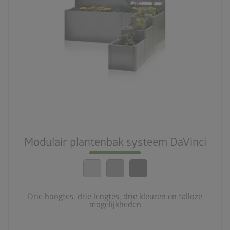
palette
3 kleurvariaties
deployed_code
3 hoogtes, 3 lengtes, 3 kleuren en talrijke
mogelijkheden
calendar_month
Modulair plantenbak systeem DaVinci
20 jaar garantie
Drie hoogtes, drie lengtes, drie kleuren en talloze
mogelijkheden