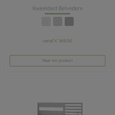
Snelle montage
Kweekbed Belvedere
calendar_month
20 jaar garantie
vanaf € 369,00
Naar het product