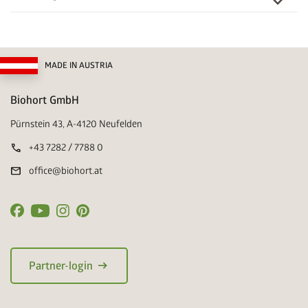
MADE IN AUSTRIA
Biohort GmbH
Pürnstein 43, A-4120 Neufelden
call
+43 7282 / 7788 0
mail
office@biohort.at
arrow_right_alt
Partner-login