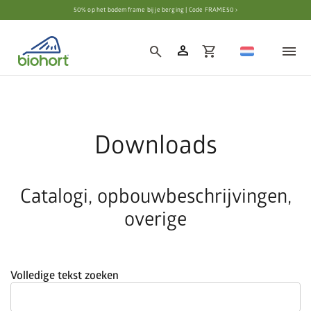
50% op het bodemframe bij je berging | Code FRAME50 ›
person
search
shopping_cart
Downloads
Catalogi, opbouwbeschrijvingen,
overige
Volledige tekst zoeken