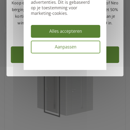
advertenties. Dit is gebaseerd
Koop een Europa, Panorama, HighLine, AvantGarde of Neo
op je toestemming voor
berging en ontvang het bijpassende bodemframe met 50%
Naar het product
marketing-cookies.
korting. Voeg de berging en het bodemframe toe aan je
winkelwagen en voer de promotiecode
FRAME50
in.
Alles accepteren
Geldig t/m 31-08-2026
Aanpassen
Berging kiezen
Privacybeleid