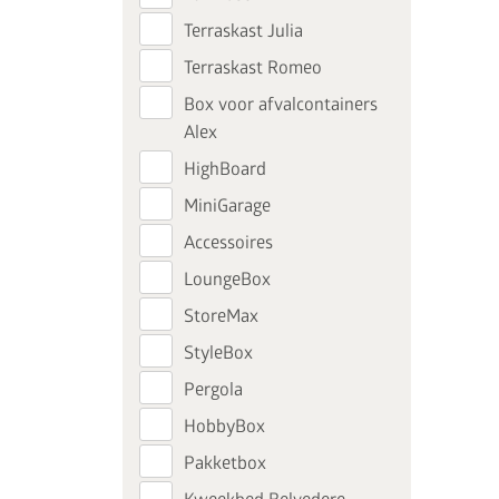
Terraskast Julia
Upgrade D
Terraskast Romeo
het bo
Box voor afvalcontainers
Alex
HighBoard
Koop een Europa, Panoram
MiniGarage
Neo berging en ontvang 
Accessoires
met 50% korting. Voeg de
LoungeBox
toe aan je winkelwagen
FRAM
StoreMax
StyleBox
Geldig t/
Pergola
HobbyBox
Bergin
Pakketbox