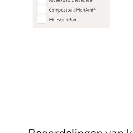
Kweekbed Belvedere
Compostbak MonAmi®
MoestuinBox