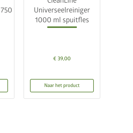
CleanLine
 750
Universeelreiniger
1000 ml spuitfles
€ 39,00
Naar het product
cancel