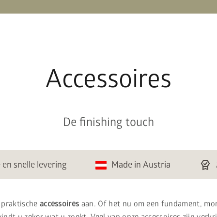
Accessoires
De finishing touch
editor_choice
en snelle levering
Made in Austria
 praktische
accessoires
aan. Of het nu om een fundament, mo
vindt u zeker wat u zoekt. Veel van onze accessoires zijn verkr