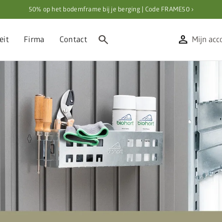
50% op het bodemframe bij je berging | Code FRAME50 ›
search
person
eit
Firma
Contact
Mijn acc