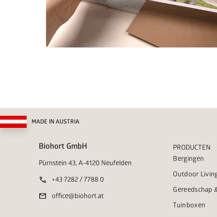
MADE IN AUSTRIA
Biohort GmbH
PRODUCTEN
Bergingen
Pürnstein 43, A-4120 Neufelden
Outdoor Livin
call
+43 7282 / 7788 0
Gereedschap &
mail
office@biohort.at
Tuinboxen