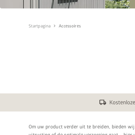
chevron_right
Startpagina
Accessoires
local_shipping
Kostenloze 
Om uw product verder uit te breiden, bieden wij
uitrusting of de optimale verzorging gaat – hier 