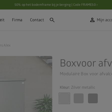
50% op het bodemframe bij je berging | Code FRAME50 ›
search
person
eit
Firma
Contact
Mijn acc
rs Alex
Boxvoor afv
Modulaire Box voor afvalc
Kleur:
Zilver metallic