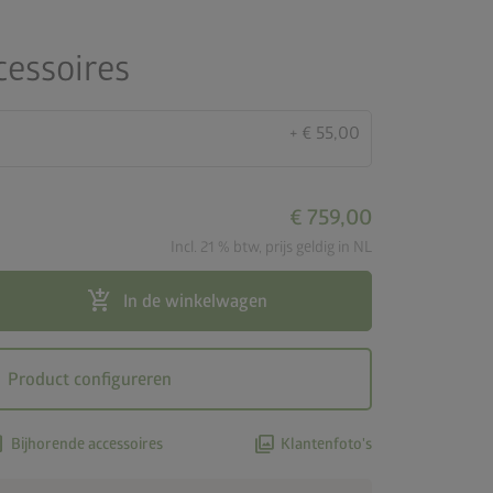
essoires
+ € 55,00
€ 759,00
Incl. 21 % btw, prijs geldig in NL
add_shopping_cart
In de winkelwagen
Product configureren
ox
photo_library
Bijhorende accessoires
Klantenfoto's