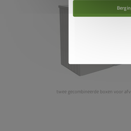
Bergin
twee gecombineerde boxen voor afva