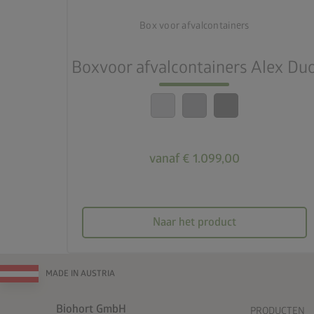
Box voor afvalcontainers
lock_person
6 maten
Boxvoor afvalcontainers Alex Du
calendar_month
20 jaar garantie
vanaf € 1.099,00
Naar het product
MADE IN AUSTRIA
Biohort GmbH
PRODUCTEN