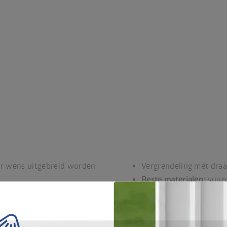
ar wens uitgebreid worden
Vergrendeling met draa
Beste materialen:
vuurv
schroeven en scharniere
 l
Levenslang
onderhouds
20 jaar garantie