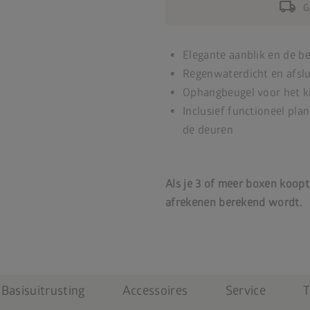
local_shipping
G
Elegante aanblik en de b
Regenwaterdicht en afslu
Ophangbeugel voor het ki
Inclusief functioneel pl
de deuren
Als je 3 of meer boxen koopt,
afrekenen berekend wordt.
Basisuitrusting
Accessoires
Service
T