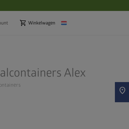
shopping_cart
ount
Winkelwagen
alcontainers Alex
ontainers
location_on