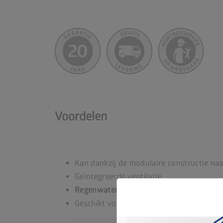
Voordelen
Kan dankzij de modulaire constructie na
Geïntegreerde ventilatie
Regenwaterdicht
Geschikt voor containers van 120 l of 240