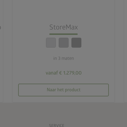
3 maten
lock_person
Beste veiligheidsnormen
o
StoreMax
calendar_month
20 jaar garantie
in 3 maten
vanaf € 1.279,00
Naar het product
SERVICE