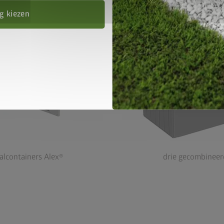
g kiezen
lcontainers Alex®
drie gecombineer