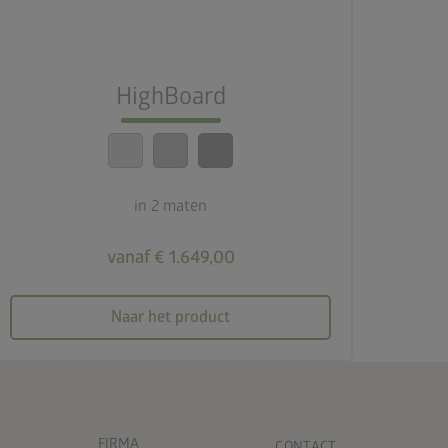
2 maten
lock_person
Beste veiligheidsnormen
HighBoard
calendar_month
20 jaar garantie
in 2 maten
vanaf € 1.649,00
Naar het product
FIRMA
CONTACT