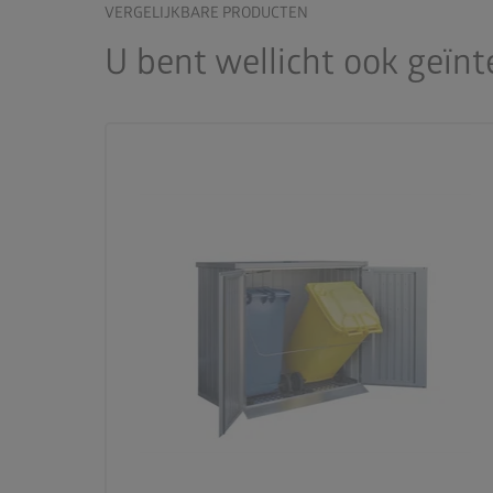
VERGELIJKBARE PRODUCTEN
U bent wellicht ook geïn
palette
4 kleurvariaties