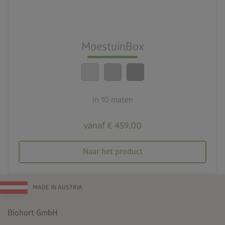
nest_clock_farsight_analog
Snelle montage
MoestuinBox
calendar_month
20 jaar garantie
in 10 maten
vanaf € 459,00
Naar het product
MADE IN AUSTRIA
Biohort GmbH