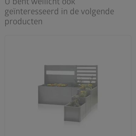
U bent wellicht ook
geïnteresseerd in de volgende
producten
palette
3 kleurvariaties
deployed_code