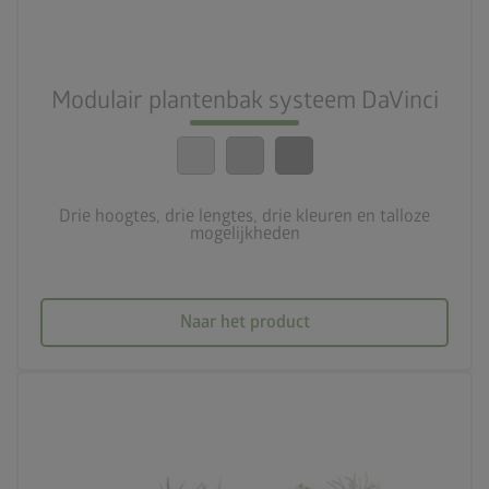
3 hoogtes, 3 lengtes, 3 kleuren en talrijke
mogelijkheden
calendar_month
Modulair plantenbak systeem DaVinci
20 jaar garantie
Drie hoogtes, drie lengtes, drie kleuren en talloze
mogelijkheden
Naar het product