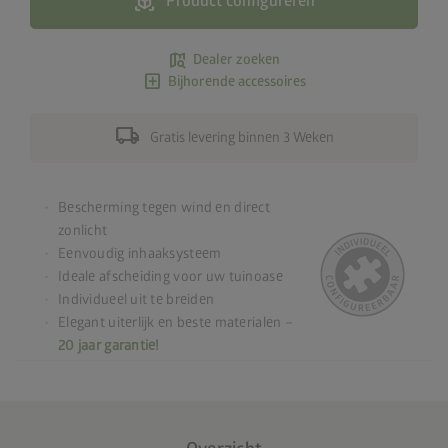
view_in_ar
Product configureren
map_search
Dealer zoeken
add_box
Bijhorende accessoires
local_shipping
Gratis levering binnen 3 Weken
Bescherming tegen wind en direct
zonlicht
Eenvoudig inhaaksysteem
Ideale afscheiding voor uw tuinoase
Individueel uit te breiden
Elegant uiterlijk en beste materialen –
20 jaar garantie!