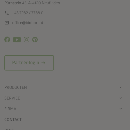
Pürnstein 43, A-4120 Neufelden
call
+43 7282 / 7788 0
mail
office@biohort.at
arrow_right_alt
Partner-login
PRODUCTEN
SERVICE
FIRMA
CONTACT