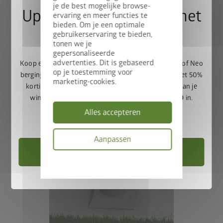
je de best mogelijke browse-
Upgrade Deal: 50% op het
ervaring en meer functies te
bieden. Om je een optimale
bodemframe
gebruikerservaring te bieden,
tonen we je
gepersonaliseerde
advertenties. Dit is gebaseerd
Koop een Europa, Panorama, HighLine, AvantGarde of Neo
op je toestemming voor
berging en ontvang het bijpassende bodemframe met 50%
marketing-cookies.
korting. Voeg de berging en het bodemframe toe aan je
winkelwagen en voer de promotiecode
FRAME50
in.
Alles accepteren
Geldig t/m 31-08-2026
Aanpassen
Berging kiezen
Privacybeleid