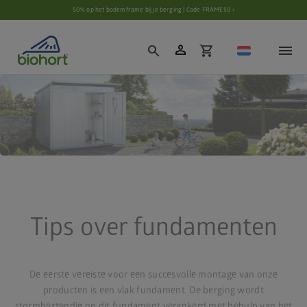
Cookie-instellingen
50% op het bodemframe bij je berging | Code FRAME50 ›
person
search
shopping_cart
Tips over fundamenten
De eerste vereiste voor een succesvolle montage van onze
producten is een vlak fundament. De berging wordt
stormbestendig op dit fundament verankerd met behulp van het