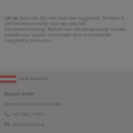
Let op:
Deze tips zijn niet meer dan suggesties. De klant is
zelf verantwoordelijk voor een geschikt
fundamentontwerp. Biohort kan niet aansprakelijk worden
gesteld voor schade veroorzaakt door onvoldoende
vastgezette producten.
MADE IN AUSTRIA
Biohort GmbH
Pürnstein 43, A-4120 Neufelden
call
+43 7282 / 7788 0
mail
office@biohort.at