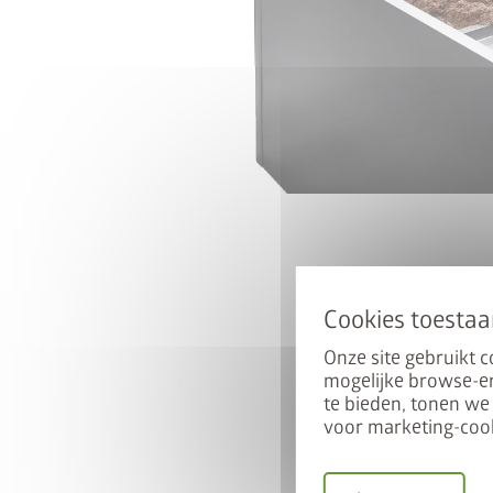
Upgrade D
het bo
Onze site gebruikt 
Koop een Europa, Panoram
mogelijke browse-er
Neo berging en ontvang 
te bieden, tonen we
voor marketing-cook
met 50% korting. Voeg de
toe aan je winkelwagen
FRAM