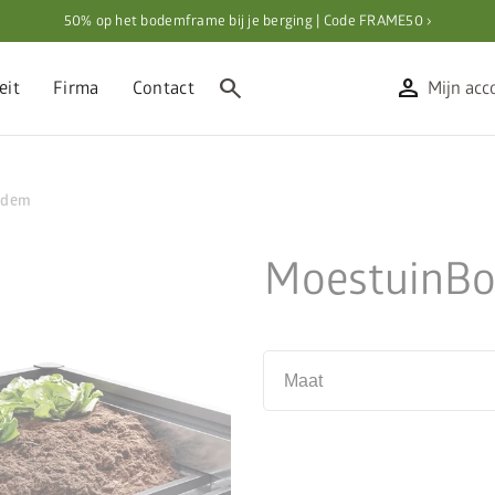
50% op het bodemframe bij je berging | Code FRAME50 ›
search
person
eit
Firma
Contact
Mijn acc
odem
MoestuinBo
Maat