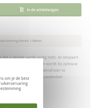
cancel
add_shopping_cart
In de winkelwagen
ratis levering binnen 3 Weken
 dat u minder aarde nodig hebt, en bespaart
bare tijd. De tussenbodem wordt bij opbouw
van boven gelegd. Om waterafvoer te
ing te voorkomen, is de tussenvloer
ns om je de best
ruikerservaring
 toestemming