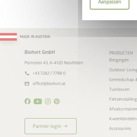
Aanpassen
Geldig t/
Bergin
MADE IN AUSTRIA
Biohort GmbH
PRODUCTEN
Bergingen
Pürnstein 43, A-4120 Neufelden
Outdoor Livin
call
+43 7282 / 7788 0
Gereedschap &
mail
office@biohort.at
Tuinboxen
Fietsenstallin
Afvalcontaine
Kweekbedden
arrow_right_alt
Partner-login
Accessoires