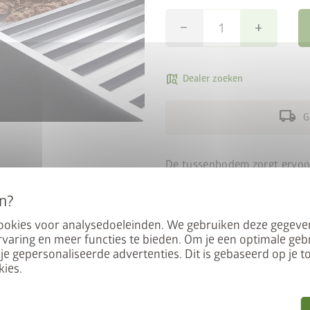
remove
add
map_search
Dealer zoeken
local_shipping
G
eal: 50% op
De tussenbodem zorgt ervoor
demframe
duur opvulmateriaal en kost
eenvoudig op de tweede rib 
garanderen en waterverzadig
cookies voor analysedoeleinden. We gebruiken deze gegeve
a, HighLine, AvantGarde of
varing en meer functies te bieden. Om je een optimale geb
waterdoorlatend.
het bijpassende bodemframe
 je gepersonaliseerde advertenties. Dit is gebaseerd op je
ies.
 berging en het bodemframe
 en voer de promotiecode
E50
in.