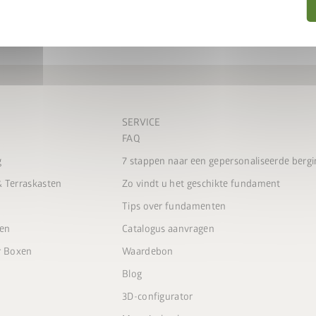
m 31-08-2026
g kiezen
SERVICE
FAQ
g
7 stappen naar een gepersonaliseerde bergi
 Terraskasten
Zo vindt u het geschikte fundament
Tips over fundamenten
gen
Catalogus aanvragen
r Boxen
Waardebon
Blog
3D-configurator