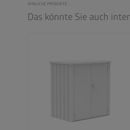
ÄHNLICHE PRODUKTE
Das könnte Sie auch inte
palette
3 Farben
deployed_code
4 Größen