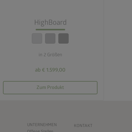
lock_person
Beste Sicherheitsstandards
HighBoard
calendar_month
20 Jahre Garantie
in 2 Größen
ab € 1.599,00
Zum Produkt
UNTERNEHMEN
KONTAKT
Offene Stellen