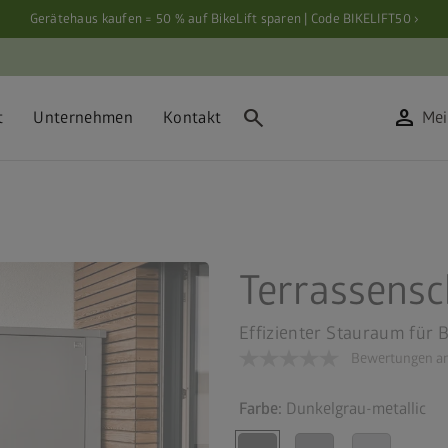
Gerätehaus kaufen = 50 % auf BikeLift sparen | Code BIKELIFT50 ›
search
person
t
Unternehmen
Kontakt
Mei
Terrassensc
Effizienter Stauraum für 
Bewertungen an
Farbe:
Dunkelgrau-metallic