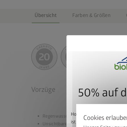
Übersicht
Farben & Größen
Vorzüge
50% auf d
Hoch mit dem Bike. Runter 
Regenwasserdicht
ist beim Kauf eines passen
Unsichtbare, integrierte Durchlüftung