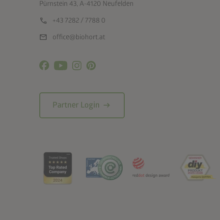
Pürnstein 43, A-4120 Neufelden
call
+43 7282 / 7788 0
mail
office@biohort.at
arrow_right_alt
Partner Login