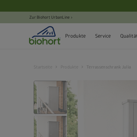
Cookie-Einstellungen
Zur Biohort UrbanLine ›
Produkte
Service
Qualitä
chevron_right
chevron_right
Startseite
Produkte
Terrassenschrank Julia