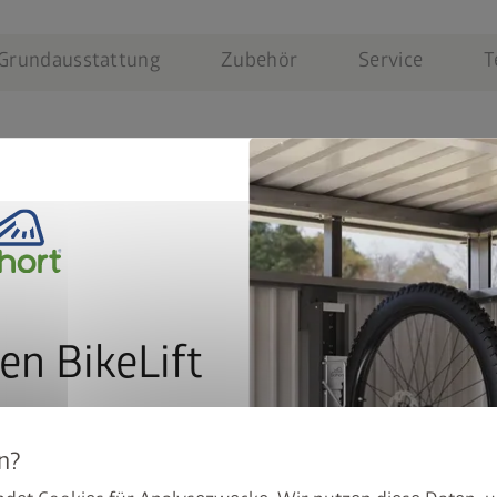
Grundausstattung
Zubehör
Service
T
en BikeLift
mit dem Preis: Der BikeLift
Lebenslange Wartungsf
den Biohort Gerätehauses
Beste Materialien: feu