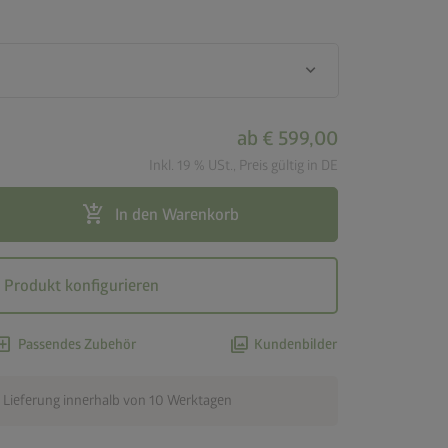
keyboard_arrow_down
ab
€ 599,00
Inkl. 19 % USt., Preis gültig in DE
add_shopping_cart
In den Warenkorb
Produkt konfigurieren
d_box
photo_library
Passendes Zubehör
Kundenbilder
 Lieferung innerhalb von 10 Werktagen