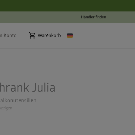
Händler finden
shopping_cart
n Konto
Warenkorb
hrank Julia
Balkonutensilien
zeigen