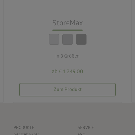
lock_person
Beste Sicherheitsstandards
StoreMax
calendar_month
20 Jahre Garantie
in 3 Größen
ab € 1.249,00
Zum Produkt
PRODUKTE
SERVICE
Gerätehäuser
FAQ