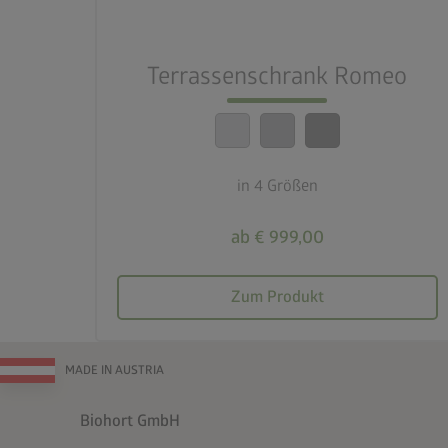
lock_person
Beste Sicherheitsstandards
Terrassenschrank Romeo
calendar_month
20 Jahre Garantie
in 4 Größen
ab € 999,00
Zum Produkt
MADE IN AUSTRIA
Biohort GmbH