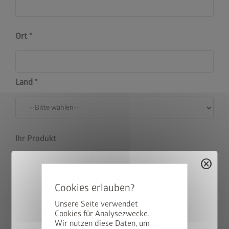
Ort
Land
Ihr Produkt
cancel
Farbe
Unsere Seite verwendet
Cookies für Analysezwecke.
Wir nutzen diese Daten, um