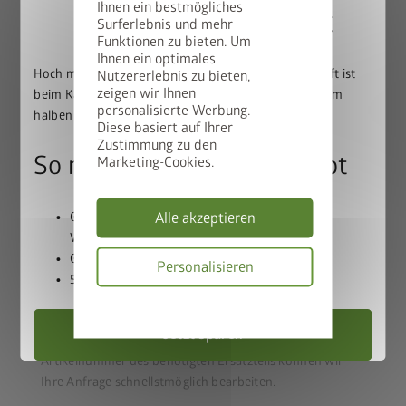
Ihnen ein bestmögliches
50% auf den BikeLift
Surferlebnis und mehr
Funktionen zu bieten. Um
Kaufdatum
Ihnen ein optimales
Hoch mit dem Bike. Runter mit dem Preis: Der BikeLift ist
Nutzererlebnis zu bieten,
zeigen wir Ihnen
beim Kauf eines passenden Biohort Gerätehauses zum
personalisierte Werbung.
halben Preis erhältlich.
Diese basiert auf Ihrer
Zustimmung zu den
Benötigtes Ersatzteil - Wenn möglich Artikelnummer
So nutzen Sie unser Angebot
Marketing-Cookies.
angeben
Alle akzeptieren
Gerätehaus und BikeLift gemeinsam in den
Warenkorb legen
Gutscheincode
BIKELIFT50
einlösen
Personalisieren
50% Rabatt auf den BikeLift erhalten
Datenschutzbes
Bitte prüfen sie in unserem
Download-Bereich
die
Jetzt sparen
Stückliste für Ihr Produkt. Nur durch genaue Angabe der
Artikelnummer des benötigten Ersatzteils können wir
Ihre Anfrage schnellstmöglich bearbeiten.