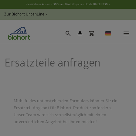
Cookie-Einstellungen
Gerätehaus kaufen = 50 % auf BikeLift sparen | Code BIKELIFT50 ›
Zur Biohort UrbanLine ›
person
search
shopping_cart
Ersatzteile anfragen
Mithilfe des untenstehenden Formulars können Sie ein
Ersatzteil-Angebot für Biohort-Produkte anfordern.
Unser Team wird sich schnellstmöglich mit einem
unverbindlichen Angebot bei Ihnen melden!