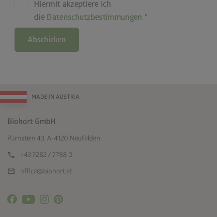
Hiermit akzeptiere ich
die
Datenschutzbestimmungen
Abschicken
MADE IN AUSTRIA
Biohort GmbH
Pürnstein 43, A-4120 Neufelden
call
+43 7282 / 7788 0
mail
office@biohort.at