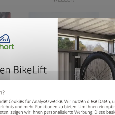
en BikeLift
mit dem Preis: Der BikeLift
äser
Wenn Keller und Garagen aus allen
tige,
Nähten platzen oder ganz fehlen,
den Biohort Gerätehauses
ffen.
braucht es eine Alternative. Biohort
det Cookies für Analysezwecke. Wir nutzen diese Daten, 
.
ft
Gerätehäuser bieten hochwertigen
rlebnis und mehr Funktionen zu bieten. Um Ihnen ein opti
ch
Stauraum – wie ein vergangenes
eten, zeigen wir Ihnen personalisierte Werbung. Diese basie