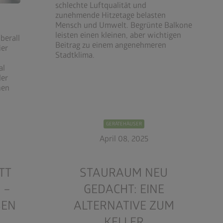
schlechte Luftqualität und
zunehmende Hitzetage belasten
Mensch und Umwelt. Begrünte Balkone
leisten einen kleinen, aber wichtigen
berall
Beitrag zu einem angenehmeren
ier
Stadtklima.
al
der
nen
GERÄTEHÄUSER
April 08, 2025
TT
STAURAUM NEU
 –
GEDACHT: EINE
SEN
ALTERNATIVE ZUM
KELLER