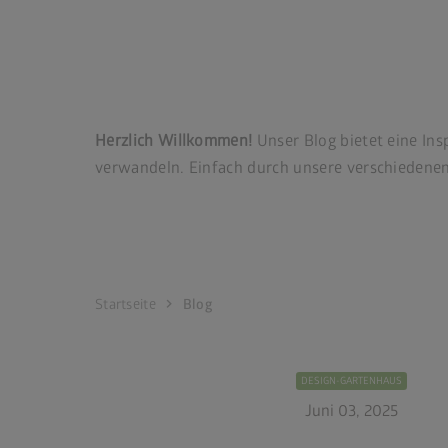
Herzlich Willkommen!
Unser Blog bietet eine Ins
verwandeln. Einfach durch unsere verschiedenen 
chevron_right
Startseite
Blog
DESIGN-GARTENHAUS
Juni 03, 2025