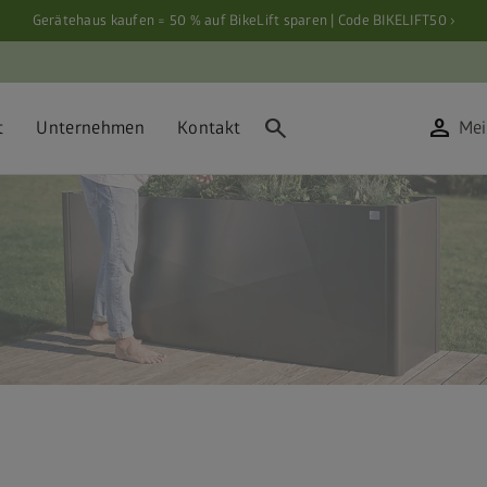
Gerätehaus kaufen = 50 % auf BikeLift sparen | Code BIKELIFT50 ›
search
person
t
Unternehmen
Kontakt
Mei