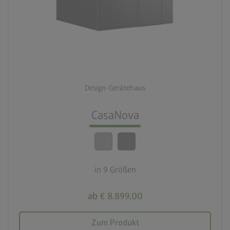
palette
2 Farbvariationen
deployed_code
9 Größen
Design-Gerätehaus
lock_person
Beste Sicherheitsstandards
CasaNova
calendar_month
20 Jahre Garantie
in 9 Größen
ab € 8.899,00
Zum Produkt