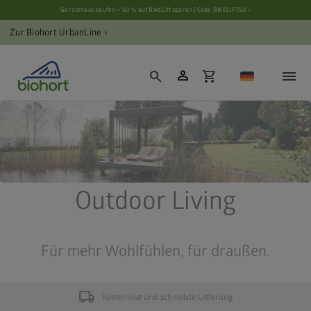
Cookie-Einstellungen
Gerätehaus kaufen = 50 % auf BikeLift sparen | Code BIKELIFT50 ›
Zur Biohort UrbanLine ›
person
search
shopping_cart
Outdoor Living
Für mehr Wohlfühlen, für draußen.
local_shipping
Kostenlose und schnellste Lieferung