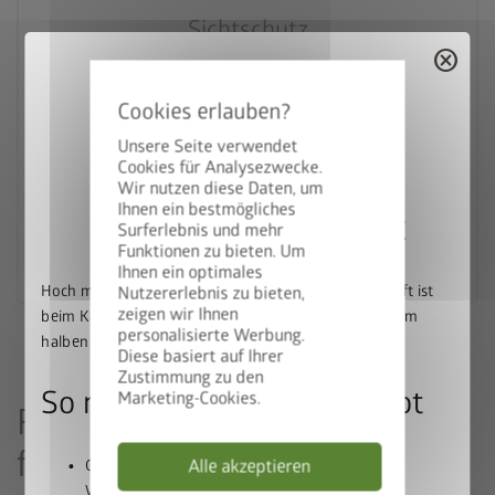
Sichtschutz
calendar_month
cancel
20 Jahre Garantie
Unsere Seite verwendet
Ein Stück Privatsphäre
Cookies für Analysezwecke.
Wir nutzen diese Daten, um
Ihnen ein bestmögliches
50% auf den BikeLift
Surferlebnis und mehr
Funktionen zu bieten. Um
Zum Produkt
Ihnen ein optimales
Hoch mit dem Bike. Runter mit dem Preis: Der BikeLift ist
Nutzererlebnis zu bieten,
zeigen wir Ihnen
beim Kauf eines passenden Biohort Gerätehauses zum
personalisierte Werbung.
halben Preis erhältlich.
Diese basiert auf Ihrer
Zustimmung zu den
So nutzen Sie unser Angebot
Marketing-Cookies.
Red Dot Design Award 2025
für die Biohort Pergola
Alle akzeptieren
Gerätehaus und BikeLift gemeinsam in den
Warenkorb legen