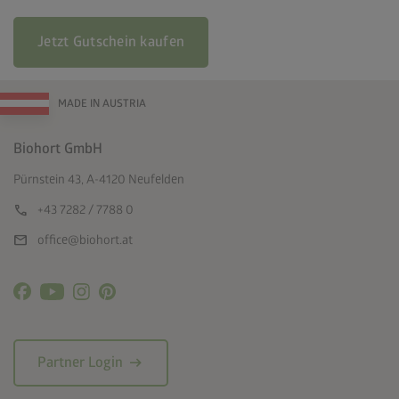
Jetzt Gutschein kaufen
MADE IN AUSTRIA
Biohort GmbH
Pürnstein 43, A-4120 Neufelden
call
+43 7282 / 7788 0
mail
office@biohort.at
arrow_right_alt
Partner Login