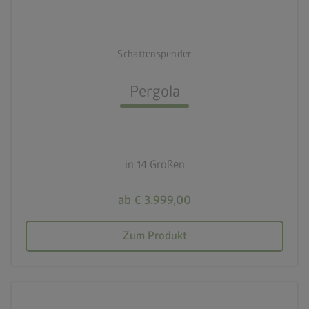
3 Farben
deployed_code
Schattenspender
14 Größen
Pergola
calendar_month
20 Jahre Garantie
in 14 Größen
ab € 3.999,00
Zum Produkt