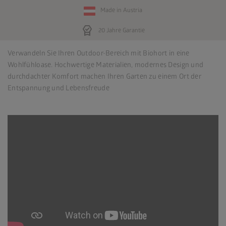
Made in Austria
editor_choice
20 Jahre Garantie
Verwandeln Sie Ihren Outdoor-Bereich mit Biohort in eine
Wohlfühloase. Hochwertige Materialien, modernes Design und
durchdachter Komfort machen Ihren Garten zu einem Ort der
Entspannung und Lebensfreude