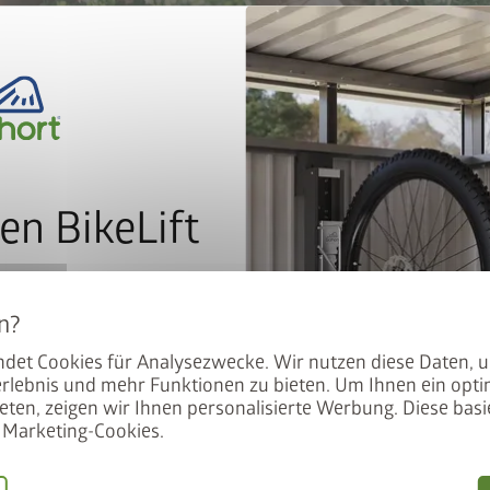
Hier geht's zum gratis Download unseres Aussaatkalenders
.
en BikeLift
mit dem Preis: Der BikeLift
den Biohort Gerätehauses
det Cookies für Analysezwecke. Wir nutzen diese Daten, 
.
rlebnis und mehr Funktionen zu bieten. Um Ihnen ein opti
eten, zeigen wir Ihnen personalisierte Werbung. Diese basie
Marketing-Cookies.
 unser Angebot