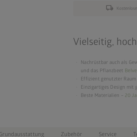
local_shipping
Kostenlose
Vielseitig, ho
Nachrüstbar auch als Ge
und das Pflanzbeet
Belv
Effizient genutzter Raum 
Einzigartiges Design mit 
Beste Materialien –
20 Ja
Grundausstattung
Zubehör
Service
T