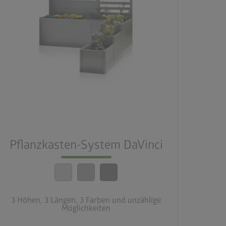
palette
3 Farbvariationen
deployed_code
3 Höhen, 3 Längen, 3 Farben und unzählige
Möglichkeiten
Pflanzkasten-System DaVinci
calendar_month
20 Jahre Garantie
3 Höhen, 3 Längen, 3 Farben und unzählige
Möglichkeiten