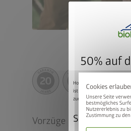
50% auf d
Hoch mit dem Bike. Runter 
ist beim Kauf eines passen
Unsere Seite verwen
zum halben Preis erhältlich
bestmögliches Surfe
Nutzererlebnis zu bi
Zustimmung zu den 
So nutzen Sie
Vorzüge