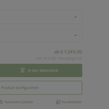
keyboard_arrow_down
keyboard_arrow_down
ab
€ 1.349,00
Inkl. 19 % USt., Preis gültig in DE
add_shopping_cart
In den Warenkorb
Produkt konfigurieren
d_box
photo_library
Passendes Zubehör
Kundenbilder