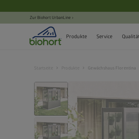
Cookie-Einstellungen
Zur Biohort UrbanLine ›
Produkte
Service
Qualitä
chevron_right
chevron_right
Startseite
Produkte
Gewächshaus Florentina