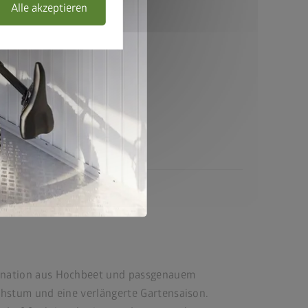
Alle akzeptieren
m für vielfältige
hende Biohort Hochbeete
ination aus Hochbeet und passgenauem
hstum und eine verlängerte Gartensaison.