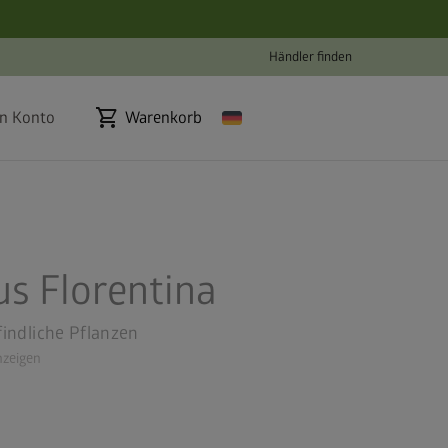
Händler finden
shopping_cart
n Konto
Warenkorb
s Florentina
indliche Pflanzen
zeigen