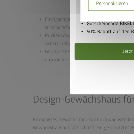
Personalisieren
Gerätehaus und BikeL
Warenkorb legen
Einzigartiges Design mit glatter Oberflä
Gutscheincode
BIKEL
sichtbare Schrauben oder Nieten
50% Rabatt auf den Bi
Rückenschonendes Gärtnern dank ange
Arbeitshöhe
Jetzt
Geschütztes Mikroklima durch regulierte 
natürliche Lichtverhältnisse
Design-Gewächshaus für
Kompaktes Gewächshaus für hochwachsende Pf
Gewächshausaufsatz schafft ein geschütztes M