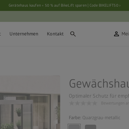
Gerätehaus kaufen = 50 % auf BikeLift sparen | Code BIKELIFT50 ›
search
person
t
Unternehmen
Kontakt
Mei
Gewächshau
Optimaler Schutz für empf
Bewertungen an
Farbe:
Quarzgrau-metallic