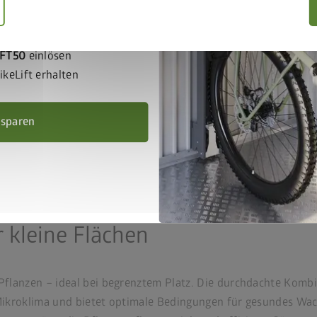
ift gemeinsam in den
che ohne
Effizient genutzter Rau
IFT50
einlösen
Bepflanzung
keLift erhalten
nehmer
Nachrüstbar auf beste
 sparen
Luftzirkulation und
 kleine Flächen
lanzen – ideal bei begrenztem Platz. Die durchdachte Komb
ikroklima und bietet optimale Bedingungen für gesundes Wac