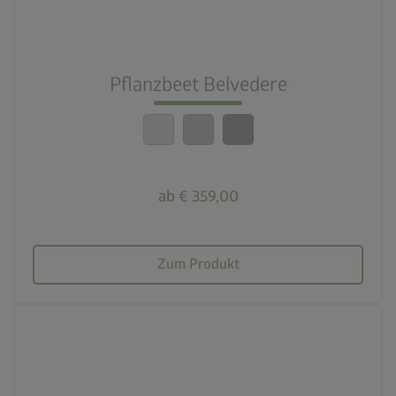
nest_clock_farsight_analog
Schneller Aufbau
Pflanzbeet Belvedere
calendar_month
20 Jahre Garantie
ab € 359,00
Zum Produkt