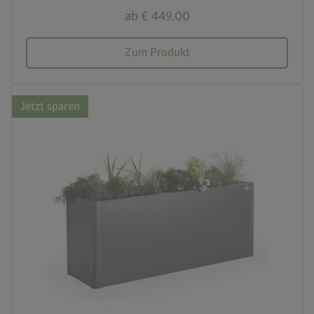
ab € 449,00
Zum Produkt
Jetzt sparen
palette
3 Farbvariationen
deployed_code
21 Varianten