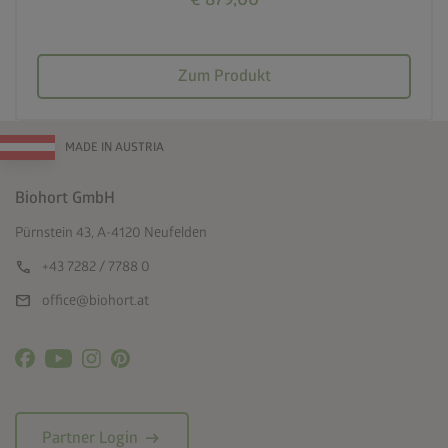
Zum Produkt
MADE IN AUSTRIA
Biohort GmbH
Pürnstein 43, A-4120 Neufelden
call
+43 7282 / 7788 0
mail
office@biohort.at
arrow_right_alt
Partner Login