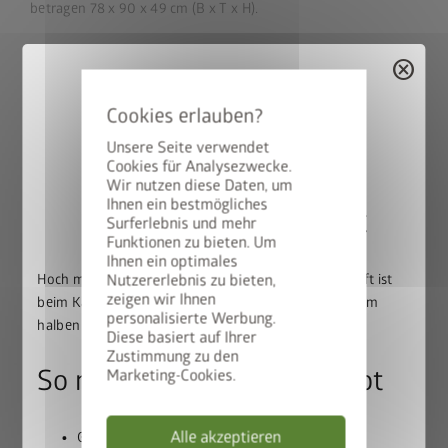
betragen 78 x 90 x 49 cm (B x T x H).
cancel
Ist die Biohort Charly Robotergarage
wetterfest und wie wird der Roboter
Unsere Seite verwendet
darin geschützt?
Cookies für Analysezwecke.
Wir nutzen diese Daten, um
Ihnen ein bestmögliches
Dank des feuerverzinkten, polyamid-einbrennlackierten
50% auf den BikeLift
Surferlebnis und mehr
Stahlblech ist die Biohort Robotergarage Charly wetterfest
Funktionen zu bieten. Um
und besonders witterungsbeständig. Dadurch schützt sie den
Ihnen ein optimales
Rasenmäher-Roboter vor Regen, Schnee, Sonneneinstrahlung
Hoch mit dem Bike. Runter mit dem Preis: Der BikeLift ist
Nutzererlebnis zu bieten,
zeigen wir Ihnen
und anderen Umwelteinflüssen.
beim Kauf eines passenden Biohort Gerätehauses zum
personalisierte Werbung.
halben Preis erhältlich.
Diese basiert auf Ihrer
Zustimmung zu den
So nutzen Sie unser Angebot
Marketing-Cookies.
Kann die Robotergarage auch im Winter
draußen stehen bleiben?
Alle akzeptieren
Gerätehaus und BikeLift gemeinsam in den