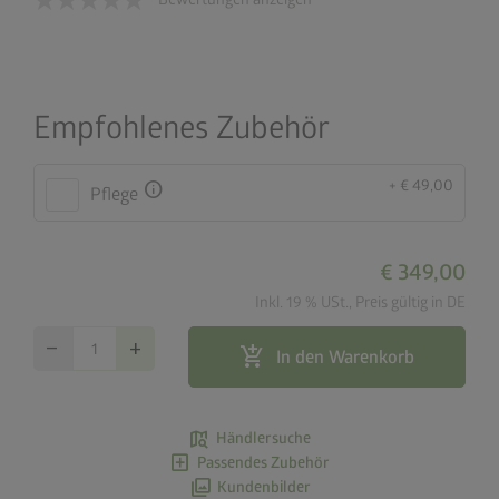
Empfohlenes Zubehör
+ € 49,00
info
Pflege
€ 349,00
Inkl. 19 % USt., Preis gültig in DE
remove
add
add_shopping_cart
In den Warenkorb
map_search
Händlersuche
add_box
Passendes Zubehör
photo_library
Kundenbilder