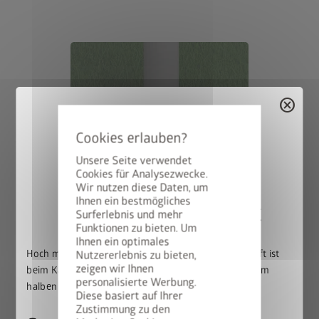
cancel
Unsere Seite verwendet
Cookies für Analysezwecke.
Wir nutzen diese Daten, um
Ihnen ein bestmögliches
50% auf den BikeLift
Surferlebnis und mehr
Funktionen zu bieten. Um
Ihnen ein optimales
Hoch mit dem Bike. Runter mit dem Preis: Der BikeLift ist
Nutzererlebnis zu bieten,
Variante 2: Steher zum Einbetonieren, höhenverstellbar bis zu
zeigen wir Ihnen
beim Kauf eines passenden Biohort Gerätehauses zum
25 cm
personalisierte Werbung.
halben Preis erhältlich.
Diese basiert auf Ihrer
Bei dieser Variante wird der Steher direkt in das
Zustimmung zu den