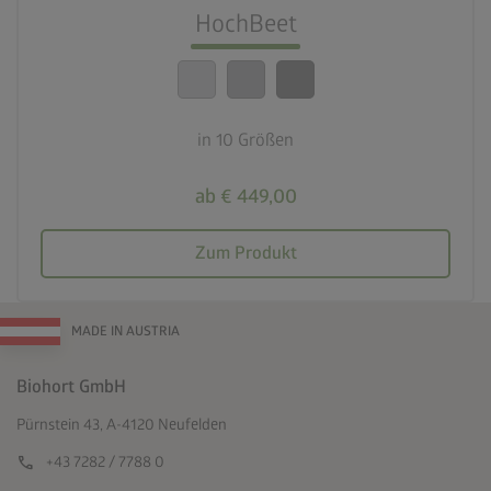
HochBeet
calendar_month
20 Jahre Garantie
in 10 Größen
ab € 449,00
Zum Produkt
MADE IN AUSTRIA
Biohort GmbH
Pürnstein 43, A-4120 Neufelden
call
+43 7282 / 7788 0