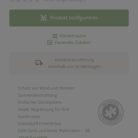
view_in_ar
Produkt konfigurieren
map_search
Händlersuche
add_box
Passendes Zubehör
Kostenlose Lieferung
local_shipping
innerhalb von 10 Werktagen
Schutz vor Wind und direkter
Sonneneinstrahlung
Einfaches Stecksystem
Ideale Abgrenzung für Ihre
Gartenoase
Individuell erweiterbar
Edle Optik und beste Materialien –
20
Jahre Garantie!