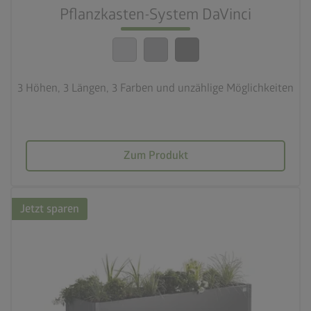
calendar_month
Pflanzkasten-System DaVinci
20 Jahre Garantie
3 Höhen, 3 Längen, 3 Farben und unzählige Möglichkeiten
Zum Produkt
Jetzt sparen