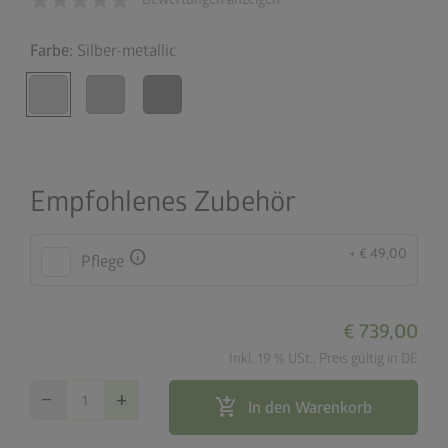
Farbe:
Silber-metallic
Empfohlenes Zubehör
+ € 49,00
info
Pflege
€ 739,00
Inkl. 19 % USt., Preis gültig in DE
remove
add
add_shopping_cart
In den Warenkorb