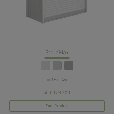
palette
3 Farbvariationen
deployed_code
3 Größen
lock_person
Beste Sicherheitsstandards
StoreMax
calendar_month
20 Jahre Garantie
in 3 Größen
ab € 1.249,00
Zum Produkt