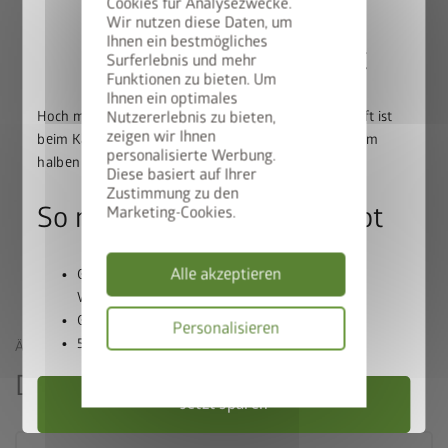
Cookies für Analysezwecke.
Wir nutzen diese Daten, um
Ihnen ein bestmögliches
50% auf den BikeLift
Surferlebnis und mehr
Funktionen zu bieten. Um
Ihnen ein optimales
Hoch mit dem Bike. Runter mit dem Preis: Der BikeLift ist
Nutzererlebnis zu bieten,
zeigen wir Ihnen
beim Kauf eines passenden Biohort Gerätehauses zum
personalisierte Werbung.
halben Preis erhältlich.
Diese basiert auf Ihrer
Zustimmung zu den
So nutzen Sie unser Angebot
Marketing-Cookies.
drei kombinierte Mülltonnenboxen Alex®
Alle akzeptieren
Gerätehaus und BikeLift gemeinsam in den
Warenkorb legen
Gutscheincode
BIKELIFT50
einlösen
Personalisieren
50% Rabatt auf den BikeLift erhalten
ÄHNLICHE PRODUKTE
Datenschutzbes
Das könnte Sie auch interessieren
Jetzt sparen