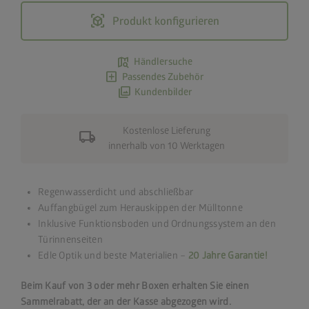
view_in_ar
Produkt konfigurieren
map_search
Händlersuche
add_box
Passendes Zubehör
photo_library
Kundenbilder
Kostenlose Lieferung
local_shipping
innerhalb von 10 Werktagen
Regenwasserdicht und abschließbar
Auffangbügel zum Herauskippen der Mülltonne
Inklusive Funktionsboden und Ordnungssystem an den
Türinnenseiten
Edle Optik und beste Materialien –
20 Jahre Garantie!
Beim Kauf von 3 oder mehr Boxen erhalten Sie einen
Sammelrabatt, der an der Kasse abgezogen wird.