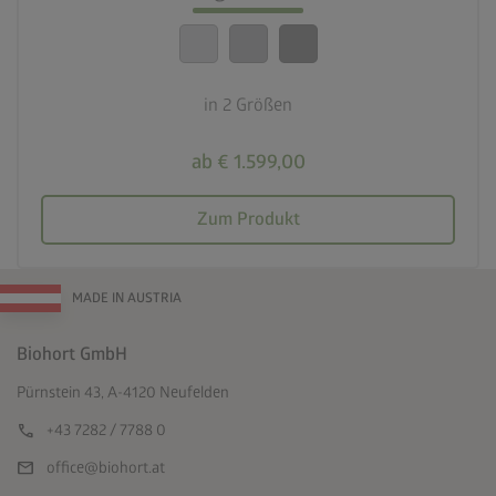
calendar_month
20 Jahre Garantie
in 2 Größen
ab € 1.599,00
Zum Produkt
MADE IN AUSTRIA
Biohort GmbH
Pürnstein 43, A-4120 Neufelden
call
+43 7282 / 7788 0
mail
office@biohort.at