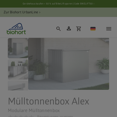
Cookie-Einstellungen
Gerätehaus kaufen = 50 % auf BikeLift sparen | Code BIKELIFT50 ›
Zur Biohort UrbanLine ›
person
search
shopping_cart
Mülltonnenbox Alex
Modulare Mülltonnenbox
Bewertungen anzeigen