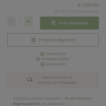
€ 1.599,00
Inkl. 19 % USt., Preis gültig in DE
remove
add
add_shopping_cart
In den Warenkorb
view_in_ar
Produkt konfigurieren
map_search
Händlersuche
add_box
Passendes Zubehör
photo_library
Kundenbilder
Kostenlose Lieferung
local_shipping
innerhalb von 10 Werktagen
Edle Optik und beste Materialien –
20 Jahre Garantie!
Regenwasserdicht
und versperrbar