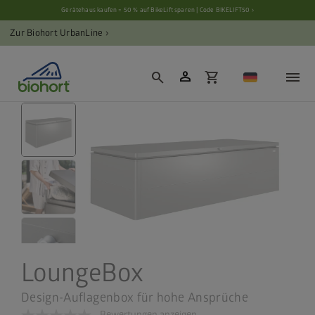
Cookie-Einstellungen
Gerätehaus kaufen = 50 % auf BikeLift sparen | Code BIKELIFT50 ›
Zur Biohort UrbanLine ›
person
search
shopping_cart
LoungeBox
Design-Auflagenbox für hohe Ansprüche
Bewertungen anzeigen