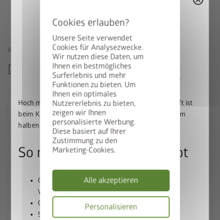
Unsere Seite verwendet
Cookies für Analysezwecke.
ÄHNLICHE PRODUKTE
Wir nutzen diese Daten, um
Das könnte Sie auch interessieren
Ihnen ein bestmögliches
50% auf den BikeLift
Surferlebnis und mehr
Funktionen zu bieten. Um
Ihnen ein optimales
Hoch mit dem Bike. Runter mit dem Preis: Der BikeLift ist
Nutzererlebnis zu bieten,
zeigen wir Ihnen
beim Kauf eines passenden Biohort Gerätehauses zum
personalisierte Werbung.
halben Preis erhältlich.
Diese basiert auf Ihrer
Zustimmung zu den
So nutzen Sie unser Angebot
Marketing-Cookies.
Alle akzeptieren
Gerätehaus und BikeLift gemeinsam in den
Warenkorb legen
Gutscheincode
BIKELIFT50
einlösen
Personalisieren
palette
50% Rabatt auf den BikeLift erhalten