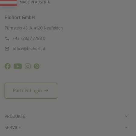
MADE IN AUSTRIA
Biohort GmbH
Pürnstein 43, A-4120 Neufelden
call
+43 7282 / 7788 0
mail
office@biohort.at
arrow_right_alt
Partner Login
PRODUKTE
SERVICE