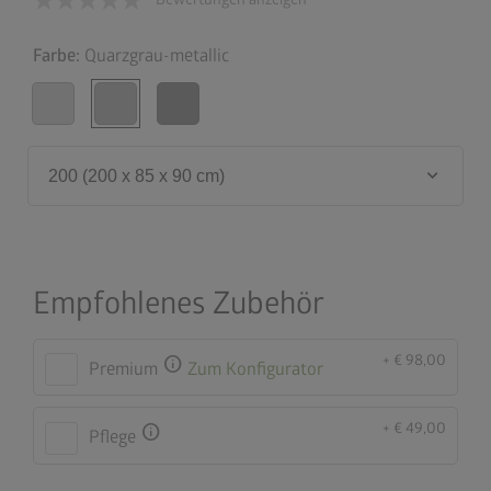
Farbe:
Quarzgrau-metallic
keyboard_arrow_down
200 (200 x 85 x 90 cm)
Empfohlenes Zubehör
+ € 98,00
info
Premium
Zum Konfigurator
+ € 49,00
info
Pflege