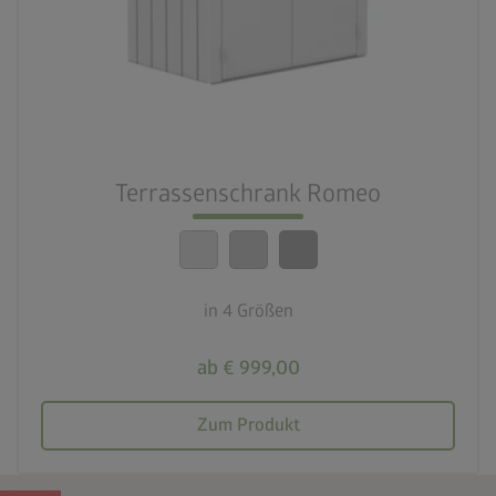
3 Farben
deployed_code
4 Größen
lock_person
Beste Sicherheitsstandards
Terrassenschrank Romeo
calendar_month
20 Jahre Garantie
in 4 Größen
ab € 999,00
Zum Produkt