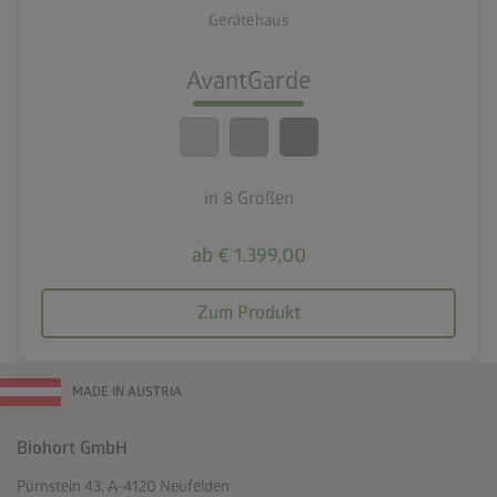
Gerätehaus
lock_person
Beste Sicherheitsstandards
AvantGarde
calendar_month
20 Jahre Garantie
in 8 Größen
ab € 1.399,00
Zum Produkt
MADE IN AUSTRIA
Biohort GmbH
Pürnstein 43, A-4120 Neufelden