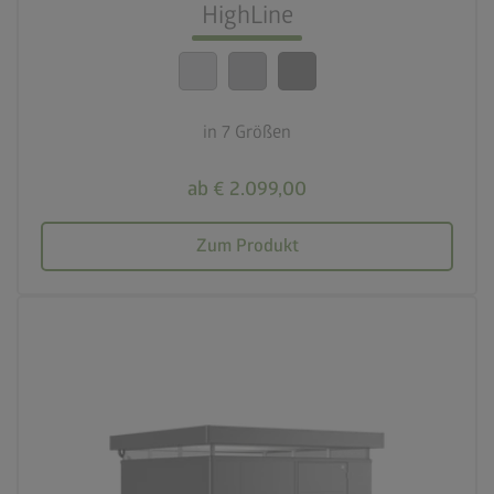
Beste Sicherheitsstandards
HighLine
calendar_month
20 Jahre Garantie
in 7 Größen
ab € 2.099,00
Zum Produkt