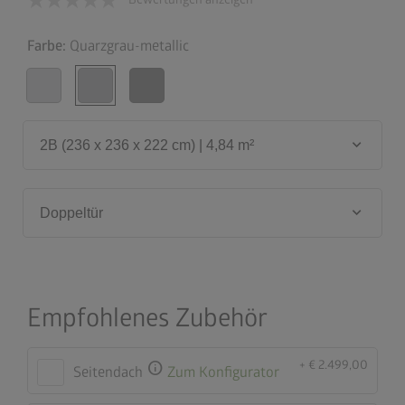
Farbe:
Quarzgrau-metallic
keyboard_arrow_down
2B (236 x 236 x 222 cm) | 4,84 m²
keyboard_arrow_down
Doppeltür
Empfohlenes Zubehör
+ € 2.499,00
info
Seitendach
Zum Konfigurator