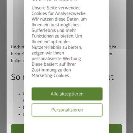
Unsere Seite verwendet
Qualität in Bestform
Cookies für Analysezwecke.
Wir nutzen diese Daten, um
Beste Materialien:
feuerverzinktes, polyamid-
Ihnen ein bestmögliches
50% auf den BikeLift
Surferlebnis und mehr
einbrennlackiertes Stahlblech, Schrauben und
Funktionen zu bieten. Um
Scharniere aus Edelstahl
Ihnen ein optimales
Lebenslange
Wartungsfreiheit
Hoch mit dem Bike. Runter mit dem Preis: Der BikeLift ist
Nutzererlebnis zu bieten,
20 Jahre Garantie
zeigen wir Ihnen
beim Kauf eines passenden Biohort Gerätehauses zum
personalisierte Werbung.
Umfangreiche Grundausstattung inklusive
halben Preis erhältlich.
Diese basiert auf Ihrer
Zustimmung zu den
So nutzen Sie unser Angebot
Marketing-Cookies.
Alle akzeptieren
Gerätehaus und BikeLift gemeinsam in den
Das Beste aus jahrzehntelanger
Warenkorb legen
Erfahrung – das Biohort Top-
Gutscheincode
BIKELIFT50
einlösen
Personalisieren
50% Rabatt auf den BikeLift erhalten
Produkt
Datenschutzbes
Jetzt sparen