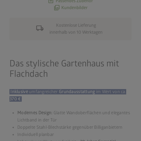
add_box
Passendes Zubehör
photo_library
Kundenbilder
Kostenlose Lieferung
local_shipping
innerhalb von 10 Werktagen
Das stylische Gartenhaus mit
Flachdach
Inklusive
umfangreicher
Grundausstattung
im Wert von ca.
370 €
Modernes Design:
Glatte Wandoberflächen und elegantes
Lichtband in der Tür
Doppelte Stahl-Blechstärke gegenüber Billiganbietern
Individuell planbar