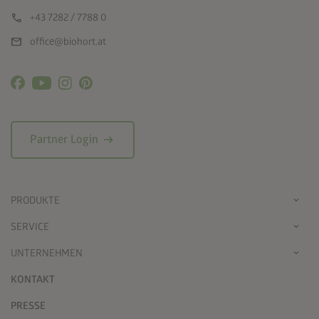
call
+43 7282 / 7788 0
mail
office@biohort.at
arrow_right_alt
Partner Login
PRODUKTE
SERVICE
UNTERNEHMEN
KONTAKT
PRESSE