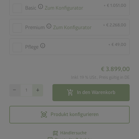
+ € 1.051,00
info
Basic
Zum Konfigurator
+ € 2.268,00
info
Premium
Zum Konfigurator
+ € 49,00
info
Pflege
€ 3.899,00
Inkl. 19 % USt., Preis gültig in DE
remove
add
add_shopping_cart
In den Warenkorb
view_in_ar
Produkt konfigurieren
map_search
Händlersuche