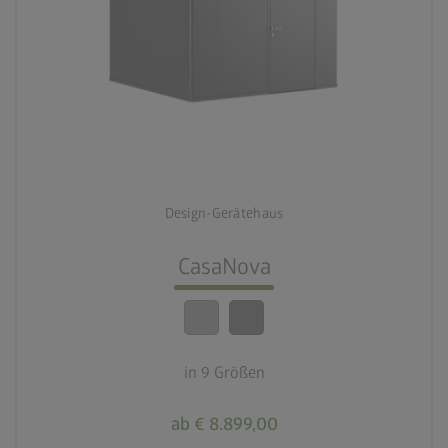
palette
2 Farbvariationen
deployed_code
9 Größen
Design-Gerätehaus
lock_person
Beste Sicherheitsstandards
CasaNova
calendar_month
20 Jahre Garantie
in 9 Größen
ab € 8.899,00