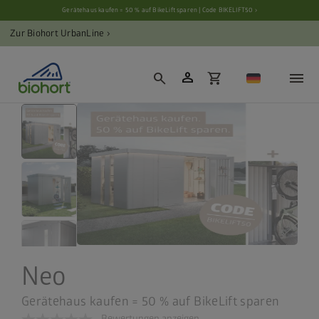
Cookie-Einstellungen
Gerätehaus kaufen = 50 % auf BikeLift sparen | Code BIKELIFT50 ›
Zur Biohort UrbanLine ›
person
search
shopping_cart
Neo
Gerätehaus kaufen = 50 % auf BikeLift sparen
Bewertungen anzeigen