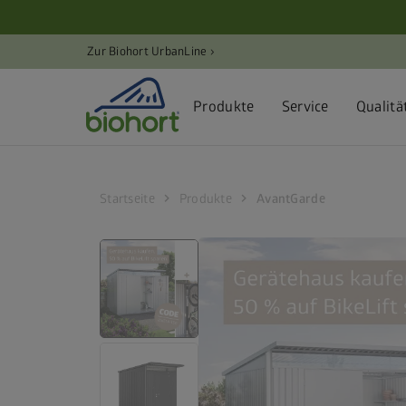
Cookie-Einstellungen
Zur Biohort UrbanLine ›
Produkte
Service
Qualitä
chevron_right
chevron_right
Startseite
Produkte
AvantGarde