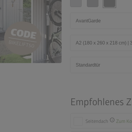
AvantGarde
A2 (180 x 260 x 218 cm) | 
Standardtür
Empfohlenes 
info
Seitendach
Zum Ko