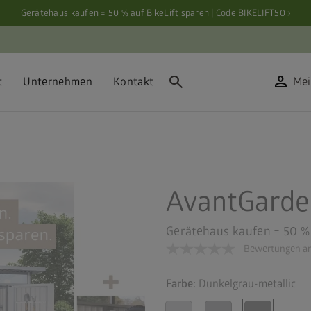
Gerätehaus kaufen = 50 % auf BikeLift sparen | Code BIKELIFT50 ›
search
person
t
Unternehmen
Kontakt
Mei
AvantGarde
Gerätehaus kaufen = 50 % 
Bewertungen an
Farbe:
Dunkelgrau-metallic