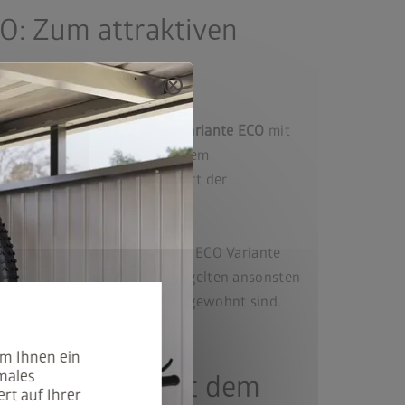
O: Zum attraktiven
cancel
e Käufer empfehlen wir die
Variante ECO
mit
Zylinderschloss. Mit integriertem
flügel und Windhaken anstatt der
durch ermöglicht, dass bei der ECO Variante
lten ist. Selbstverständlich gelten ansonsten
tandards
, die Sie von Biohort gewohnt sind.
beim AvantGarde.
um Ihnen ein
males
Bike. Runter mit dem
rt auf Ihrer