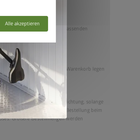
Alle akzeptieren
rätehauses erhalten Sie den passenden
en Vorteil:
n BikeLift gemeinsam in den Warenkorb legen
50
einlösen
ift erhalten
 und BikeLift mit Schwenkvorrichtung, solange
gilt für bis zu 2 BikeLifts pro Bestellung beim
auses. Größere Bestellmengen werden