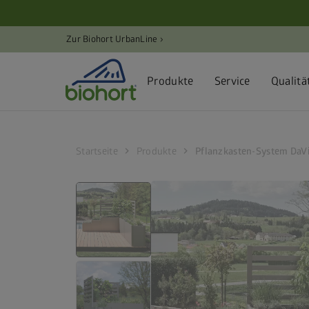
Cookie-Einstellungen
Zur Biohort UrbanLine ›
Produkte
Service
Qualitä
chevron_right
chevron_right
Startseite
Produkte
Pflanzkasten-System DaVi