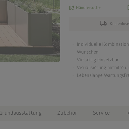
map_search
ad
Händlersuche
local_shipping
Kostenlose
Individuelle Kombination
Wünschen
Vielseitig einsetzbar
Visualisierung mithilfe 
Lebenslange Wartungsfre
Grundausstattung
Zubehör
Service
T