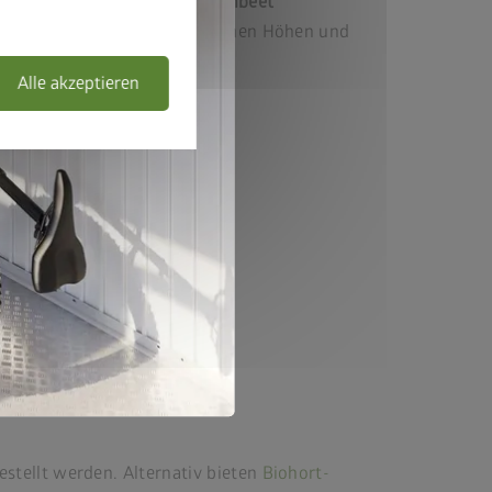
DaVinci
als Blumenbeet
Kombination aus verschiedenen Höhen und
Längen.
Alle akzeptieren
stellt werden. Alternativ bieten
Biohort-