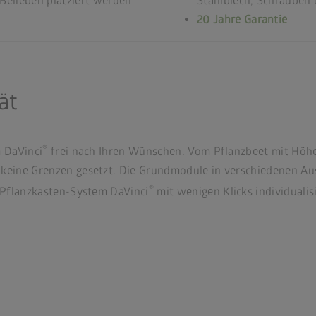
Belieben platziert werden
Stahlblech, Schrauben 
20 Jahre Garantie
ät
®
m DaVinci
frei nach Ihren Wünschen. Vom Pflanzbeet mit Höhe
 keine Grenzen gesetzt. Die Grundmodule in verschiedenen Au
®
r Pflanzkasten-System DaVinci
mit wenigen Klicks individualis