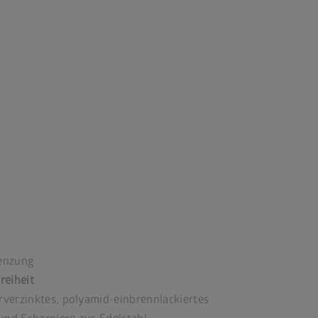
renzung
reiheit
rverzinktes, polyamid-einbrennlackiertes