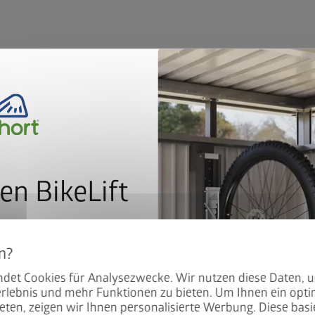
en BikeLift
mit dem Preis: Der BikeLift
den Biohort Gerätehauses
Version 2
det Cookies für Analysezwecke. Wir nutzen diese Daten, 
.
rlebnis und mehr Funktionen zu bieten. Um Ihnen ein opti
eten, zeigen wir Ihnen personalisierte Werbung. Diese basie
®