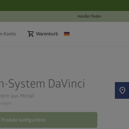
Händler finden
shopping_cart
n Konto
Warenkorb
n-System DaVinci
location_on
stem aus Metall
zeigen
Produkt konfigurieren