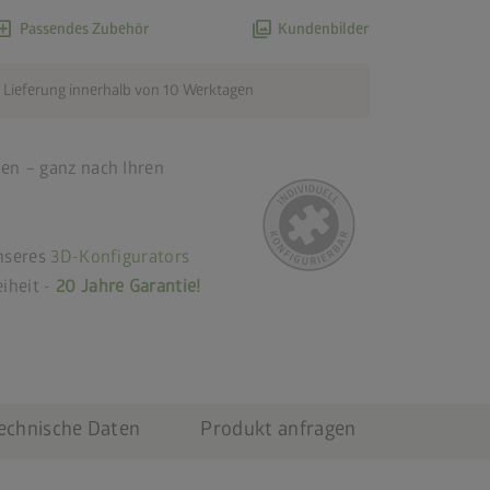
d_box
photo_library
Passendes Zubehör
Kundenbilder
 Lieferung innerhalb von 10 Werktagen
en – ganz nach Ihren
unseres
3D-Konfigurators
iheit -
20 Jahre Garantie!
echnische Daten
Produkt anfragen