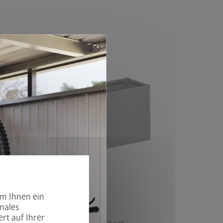
cancel
Version 3
um Ihnen ein
males
rt auf Ihrer
®