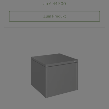
ab € 449,00
Zum Produkt
calendar_month
20 Jahre Garantie
crown
Beste Qualität