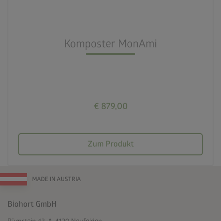
nest_clock_farsight_analog
Schneller Aufbau
Komposter MonAmi
deployed_code
725l Füllvolumen
€ 879,00
Zum Produkt
MADE IN AUSTRIA
Biohort GmbH