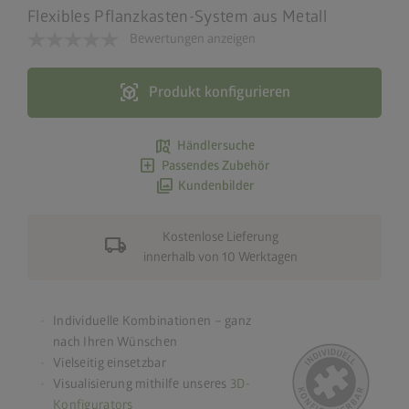
Flexibles Pflanzkasten-System aus Metall
Bewertungen anzeigen
view_in_ar
Produkt konfigurieren
map_search
Händlersuche
add_box
Passendes Zubehör
photo_library
Kundenbilder
Kostenlose Lieferung
local_shipping
innerhalb von 10 Werktagen
Individuelle Kombinationen – ganz
nach Ihren Wünschen
Vielseitig einsetzbar
Visualisierung mithilfe unseres
3D-
Konfigurators