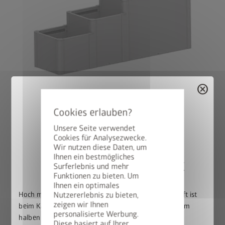
cancel
Version 3
®
DaVinci
als Blumenbeet
Unsere Seite verwendet
Kombination aus verschiedenen Höhen und Längen.
Cookies für Analysezwecke.
Wir nutzen diese Daten, um
Ihnen ein bestmögliches
50% auf den BikeLift
Surferlebnis und mehr
Funktionen zu bieten. Um
Häufige Fragen zu
Ihnen ein optimales
Hoch mit dem Bike. Runter mit dem Preis: Der BikeLift ist
Nutzererlebnis zu bieten,
unserem DaVinci
zeigen wir Ihnen
beim Kauf eines passenden Biohort Gerätehauses zum
personalisierte Werbung.
halben Preis erhältlich.
Diese basiert auf Ihrer