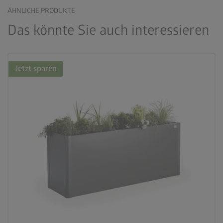
ÄHNLICHE PRODUKTE
Das könnte Sie auch interessieren
Jetzt sparen
palette
3 Farbvariationen
deployed_code
21 Varianten