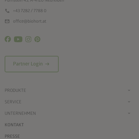
Pürnstein 43, A-4120 Neufelden
call
+43 7282 / 7788 0
mail
office@biohort.at
arrow_right_alt
Partner Login
PRODUKTE
SERVICE
UNTERNEHMEN
KONTAKT
PRESSE