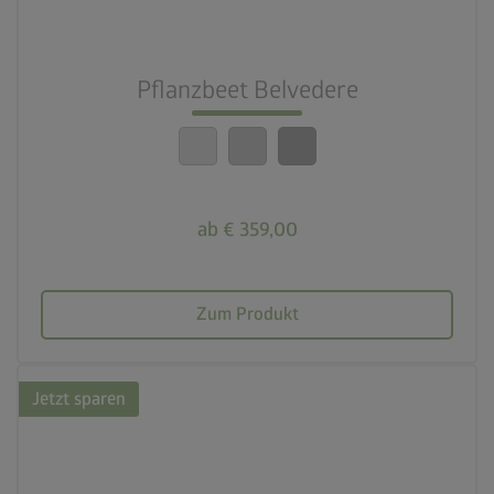
nest_clock_farsight_analog
Schneller Aufbau
Pflanzbeet Belvedere
calendar_month
20 Jahre Garantie
ab € 359,00
Zum Produkt
Jetzt sparen