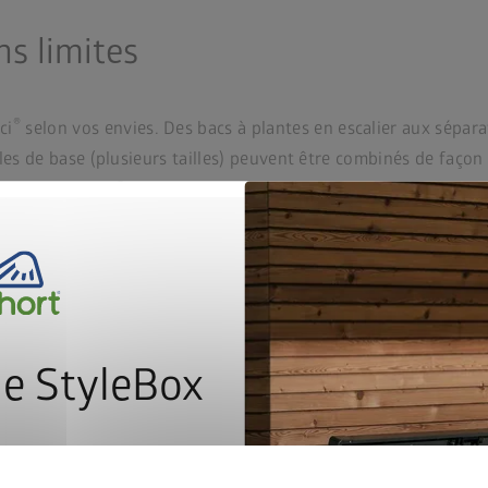
ns limites
®
ci
selon vos envies. Des bacs à plantes en escalier aux séparat
dules de base (plusieurs tailles) peuvent être combinés de faço
®
ulables DaVinci
en quelques clics.
e StyleBox
nant à notre newsletter pour