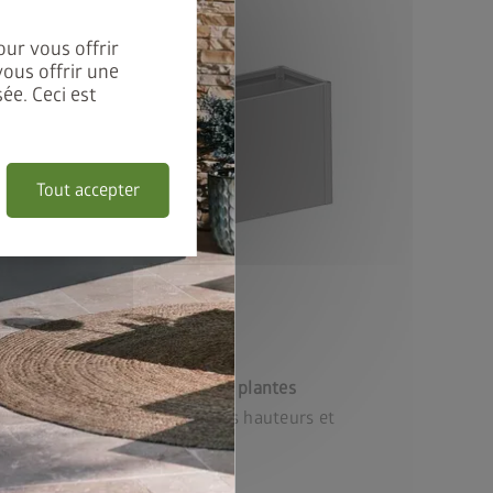
our vous offrir
vous offrir une
ée. Ceci est
Tout accepter
Variante 3
®
DaVinci
comme bac à plantes
Combinaison de différentes hauteurs et
longueurs.