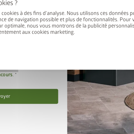
ement au tirage au sort.
es cookies à des fins d'analyse. Nous utilisons ces données p
nce de navigation possible et plus de fonctionnalités. Pour 
ur optimale, nous vous montrons de la publicité personnalis
entement aux cookies marketing.
 les
Dispositions en
tialité
.
ccepte les
conditions de
ncours
.
Variante 2
voyer
®
DaVinci
comme brise-vue
rs
Combinaison de différentes hauteurs et
longueurs, avec treillis et brise-vue.