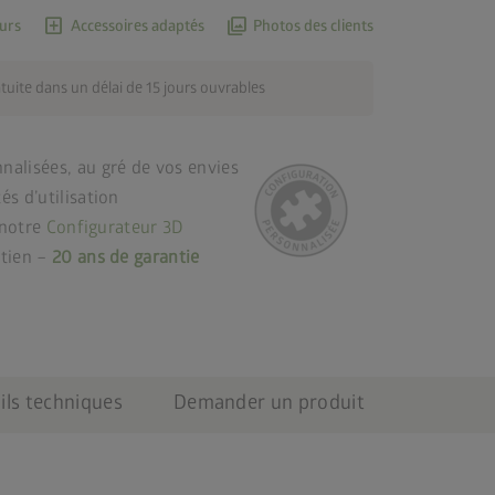
add_box
photo_library
urs
Accessoires adaptés
Photos des clients
atuite dans un délai de 15 jours ouvrables
alisées, au gré de vos envies
s d’utilisation
 notre
Configurateur 3D
etien –
20 ans de garantie
ils techniques
Demander un produit