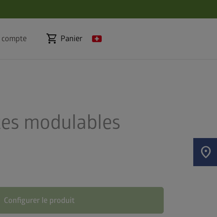
shopping_cart
 compte
Panier
tes modulables
location_on
s
Configurer le produit