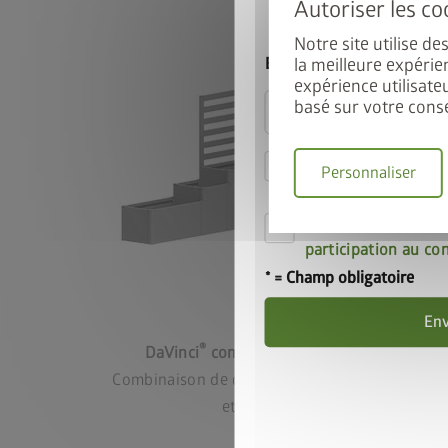
participer automatiqu
Notre site utilise d
E-mail
la meilleure expérie
expérience utilisate
basé sur votre cons
Je déclare accepter
Personnaliser
matière de confiden
Par la présente, j'a
participation au co
* = Champ obligatoire
Variante 1
En
®
DaVinci
comme séparateur de terrasse
Combinaison de différentes hauteurs, longueu
et de deux treillis.