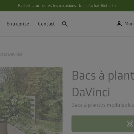
Parfait pour toutes les occasions : bon d’achat Biohort ›
search
person
Entreprise
Contact
Mon
bles DaVinci
Bacs à plan
DaVinci
Bacs à plantes modulable
view_in_ar