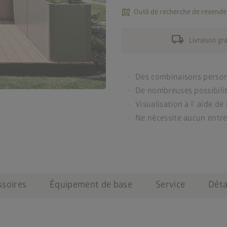
map_search
Outil de recherche de revende
local_shipping
Livraison gr
Des combinaisons personn
De nombreuses possibilité
Visualisation à l’ aide de
Ne nécessite aucun entr
ssoires
Équipement de base
Service
Déta