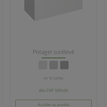
palette
3 couleurs
deployed_code
10 tailles
nest_clock_farsight_analog
Montage rapide
Potager surélevé
calendar_month
20 ans de garantie
en 10 tailles
dès CHF 509,00
Accéder au produit