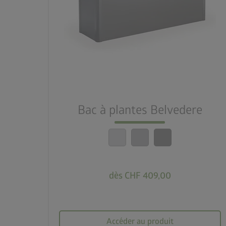
palette
3 couleurs
deployed_code
21 tailles
nest_clock_farsight_analog
Montage rapide
Bac à plantes Belvedere
calendar_month
20 ans de garantie
dès CHF 409,00
Accéder au produit