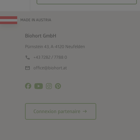
MADE IN AUSTRIA
Biohort GmbH
Pürnstein 43, A-4120 Neufelden
call
+43 7282 / 7788 0
mail
office@biohort.at
arrow_right_alt
Connexion partenaire