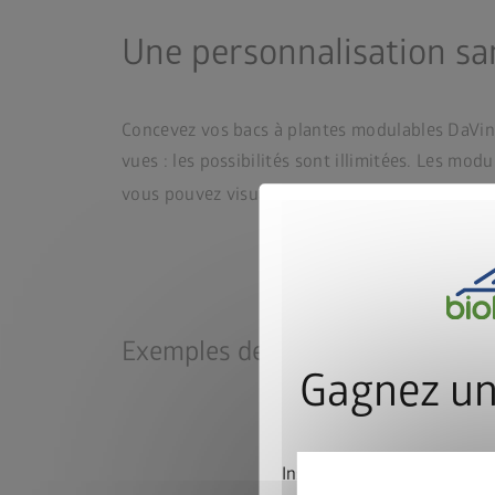
Une personnalisation sa
Concevez vos bacs à plantes modulables DaVin
vues : les possibilités sont illimitées. Les mo
vous pouvez visualiser vos bacs à plantes mod
Exemples de configuration
Gagnez un
Inscrivez-vous dès mainte