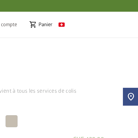
shopping_cart
 compte
Panier
ient à tous les services de colis
location_on