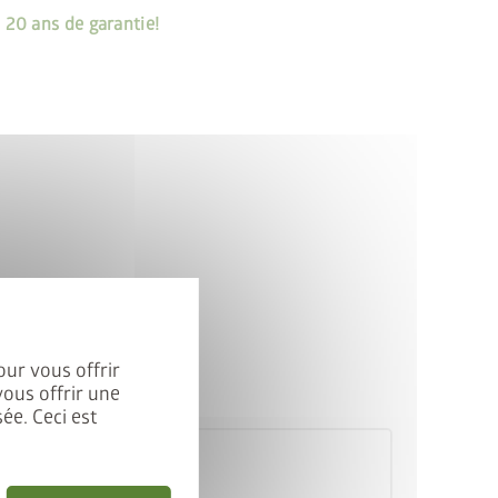
–
20 ans de garantie!
cancel
our vous offrir
vous offrir une
ée. Ceci est