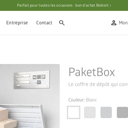
Parfait pour toutes les occasions : bon d’achat Biohort ›
search
person
Entreprise
Contact
Mon
PaketBox
Le coffre de dépôt qui conv
Couleur:
Blanc