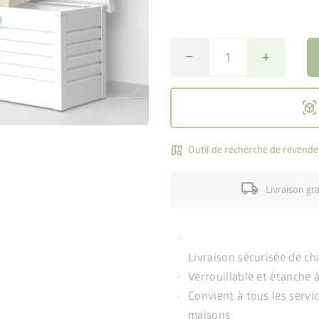
remove
add
view_in_ar
map_search
Outil de recherche de revende
local_shipping
Livraison gr
Livraison sécurisée de ch
Verrouillable et étanche à
Convient à tous les serv
maisons