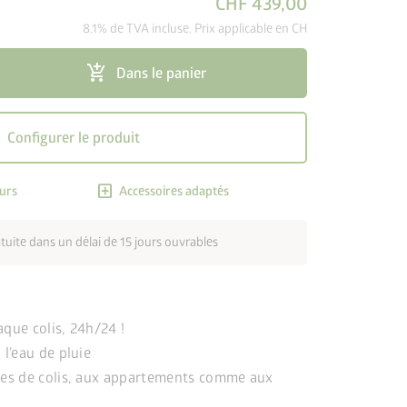
CHF 439,00
8.1% de TVA incluse. Prix applicable en CH
add_shopping_cart
Dans le panier
Configurer le produit
add_box
urs
Accessoires adaptés
atuite dans un délai de 15 jours ouvrables
aque colis, 24h/24 !
 l’eau de pluie
ices de colis, aux appartements comme aux