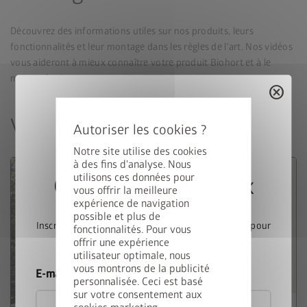
Découvrez des informations utiles sur nos produits, leurs
fonctionnalités et leur montage dans les règles de l'art. Nos vidéos
vous aideront à mieux connaître votre produit Biohort et à le
monter facilement.
cancel
Vidéos sur les produits
Notre site utilise des cookies
à des fins d'analyse. Nous
utilisons ces données pour
Gagnez une StyleBox
vous offrir la meilleure
expérience de navigation
possible et plus de
Inscrivez-vous dès maintenant à notre newsletter pour
fonctionnalités. Pour vous
offrir une expérience
participer automatiquement au tirage au sort.
utilisateur optimale, nous
vous montrons de la publicité
E-mail
personnalisée. Ceci est basé
sur votre consentement aux