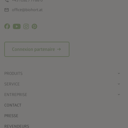
call
+43 7282 / 7788 0
mail
office@biohort.at
arrow_right_alt
Connexion partenaire
PRODUITS
SERVICE
ENTREPRISE
CONTACT
PRESSE
REVENDEURS