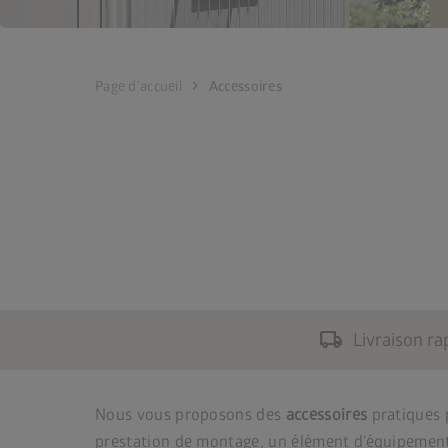
chevron_right
Page d’accueil
Accessoires
local_shipping
Livraison ra
Nous vous proposons des
accessoires
pratiques 
prestation de montage, un élément d’équipement 