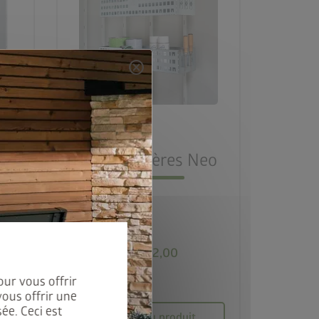
cancel
Neo
Bacs étagères Neo
CHF 92,00
our vous offrir
vous offrir une
ée. Ceci est
Accéder au produit