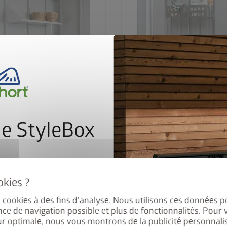
Étagères Neo
Bacs pour porte 
e StyleBox
nant à notre newsletter pour
dès CHF 109,00
CHF 59,00
ement au tirage au sort.
es cookies à des fins d'analyse. Nous utilisons ces données p
nce de navigation possible et plus de fonctionnalités. Pour 
ur optimale, nous vous montrons de la publicité personnalis
Accéder au produit
Accéder au produit