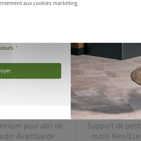
entement aux cookies marketing.
 les
Dispositions en
tialité
.
ccepte les
conditions de
ncours
.
voyer
laque de fond en
minium pour abri de
Support de peti
ardin AvantGarde
outils Neo/Eco