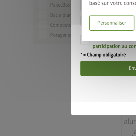
basé sur votre cons
PaketBox
Bac à plantes Belvedere
Je déclare accepter
Personnaliser
Composteur MonAmi
matière de confiden
Potager surélevé
Par la présente, j'a
participation au co
* = Champ obligatoire
En
P
alu
j