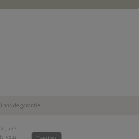
0 ans de garantie
on, une
it, vous