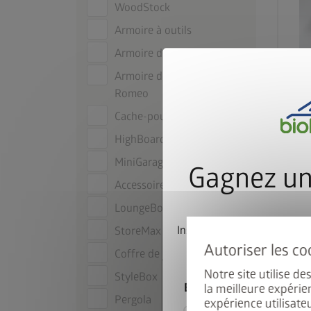
WoodStock
Armoire à outils
Armoire de terrasse Julia
Armoire de terrasse
Romeo
Cache-poubelle Alex
HighBoard
MiniGarage
Gagnez un
Accessoires
LoungeBox
Inscrivez-vous dès mainte
StoreMax
participer automatiqu
Coffre de jardin
Notre site utilise d
StyleBox
E-mail
la meilleure expérie
Pergola
expérience utilisate