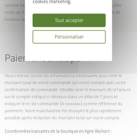
cookies marketing.
comme dans le cas d’un paiement par carte de crédit. Veuillez
noter qu’il n’est pas possible d’indiquer une autre adresse de
Je déclare accepter les
Dispositions en
livraison avec ce mode de paiement.
Tout accepter
matière de confidentialité
.
Par la présente, j'accepte les
conditions
Personnaliser
de participation au concours
.
* = Champ obligatoire
Politique
Paiement anticipé
de
confidentialité
Envoyer
Vous recevez toutes les informations nécessaires pour virer le
montant total de votre commande sur notre compte avec votre
confirmation de commande. Veuillez virer le montant de la facture
sur le compte indiqué ci-dessous dans un délai de 7 jours et
indiquer le nr. de commande (A-xxxxxxx) comme référence du
paiement. Votre marchandise est envoyée le plus rapidement
possible après réception du montant total sur notre compte.
Coordonnées bancaires de la boutique en ligne Biohort :