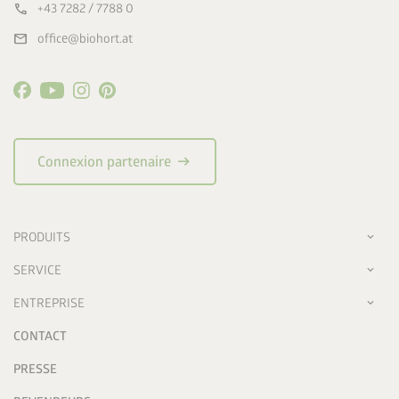
call
+43 7282 / 7788 0
mail
office@biohort.at
arrow_right_alt
Connexion partenaire
PRODUITS
SERVICE
ENTREPRISE
CONTACT
PRESSE