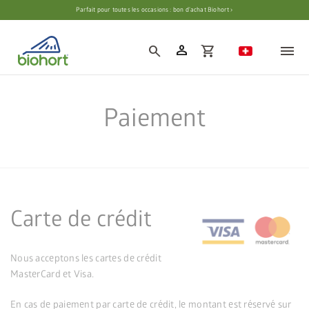
Paramètres des cookies
Parfait pour toutes les occasions : bon d’achat Biohort ›
person
search
shopping_cart
Paiement
Carte de crédit
Nous acceptons les cartes de crédit
MasterCard et Visa.
En cas de paiement par carte de crédit, le montant est réservé sur