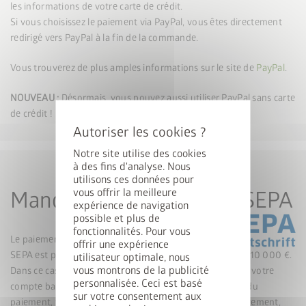
les informations de votre carte de crédit.
Si vous choisissez le paiement via PayPal, vous êtes directement
redirigé vers PayPal à la fin de la commande.
Vous trouverez de plus amples informations sur le site de
PayPal
.
cancel
NOUVEAU :
Désormais, vous pouvez aussi utiliser PayPal sans carte
de crédit !
Notre site utilise des cookies
à des fins d'analyse. Nous
utilisons ces données pour
Gagnez une StyleBox
vous offrir la meilleure
Mandat de prélèvement SEPA
expérience de navigation
possible et plus de
Inscrivez-vous dès maintenant à notre newsletter pour
fonctionnalités. Pour vous
Le paiement par mandat de prélèvement
offrir une expérience
participer automatiquement au tirage au sort.
SEPA est possible jusqu’à un montant de commande de 10 000 €.
utilisateur optimale, nous
vous montrons de la publicité
Dans ce cas, nous prélevons le montant de la facture sur votre
E-mail
personnalisée. Ceci est basé
compte bancaire. Grâce à la confirmation en temps réel du
sur votre consentement aux
paiement, votre commande peut être envoyée immédiatement,