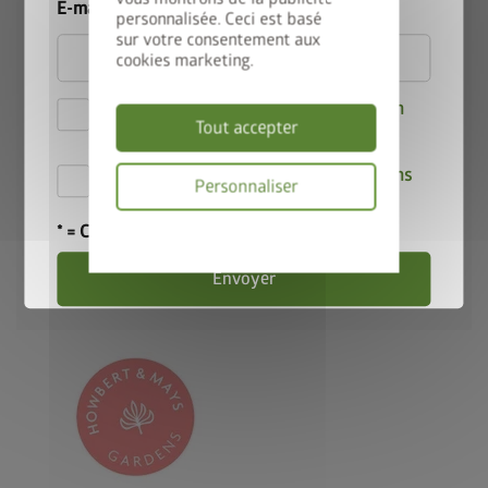
E-mail
personnalisée. Ceci est basé
sur votre consentement aux
cookies marketing.
Install Masters
Je déclare accepter les
Dispositions en
Tout accepter
matière de confidentialité
.
Par la présente, j'accepte les
conditions
Munster
Personnaliser
T12DXD0 Irlande
de participation au concours
.
* = Champ obligatoire
Politique
Tél.: +353 87 2267956
de
E-mail:
theinstallmasters@gmail.com
confidentialité
Envoyer