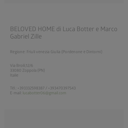
BELOVED HOME di Luca Botter e Marco
Gabriel Zille
Regione: Friuli venezia Giulia (Pordenone e Dintorni)
Via Broili,12/6
33080 Zoppola (PN)
Italie
Tél.: +393332598387 / +393470397543
E-mail:
lucabotter06@gmail.com