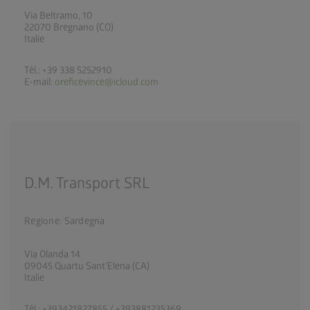
Via Beltramo, 10
22070 Bregnano (CO)
Italie
Tél.: +39 338 5252910
E-mail:
oreficevince@icloud.com
D.M. Transport SRL
Regione: Sardegna
Via Olanda 14
09045 Quartu Sant’Elena (CA)
Italie
Tél.: +393421827855 / +393881235369