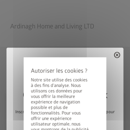
Ardinagh Home and Living LTD
Ardinagh Taghmon
cancel
Y35 DD59 Wexford
Irlande
Tél.: +353 53 900 7047
E-mail:
info@ardinagh.com
Notre site utilise des cookies
à des fins d'analyse. Nous
utilisons ces données pour
Gagnez une StyleBox
vous offrir la meilleure
expérience de navigation
possible et plus de
Inscrivez-vous dès maintenant à notre newsletter pour
fonctionnalités. Pour vous
offrir une expérience
participer automatiquement au tirage au sort.
utilisateur optimale, nous
vous montrons de la publicité