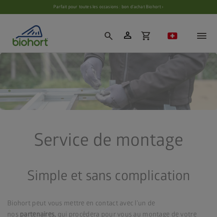
Paramètres des cookies
Parfait pour toutes les occasions : bon d’achat Biohort ›
person
search
shopping_cart
Service de montage
Simple et sans complication
Biohort peut vous mettre en contact avec l’un de
nos
partenaires,
qui procédera pour vous au montage de votre