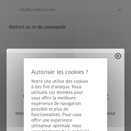
Biohort ou nr de commande
cancel
Numéro de commande commençant par A-... (remarque :
il est indiqué sur le bon de livraison ainsi que sur
l’étiquette d’adresse figurant sur chaque carton)
Notre site utilise des cookies
à des fins d'analyse. Nous
Votre produit
utilisons ces données pour
Gagnez une StyleBox
vous offrir la meilleure
expérience de navigation
possible et plus de
Inscrivez-vous dès maintenant à notre newsletter pour
fonctionnalités. Pour vous
offrir une expérience
participer automatiquement au tirage au sort.
utilisateur optimale, nous
Couleur