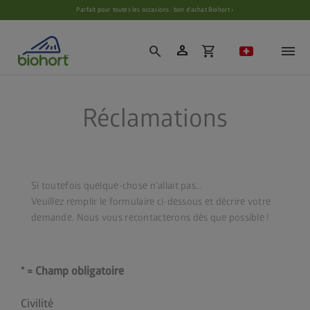
Paramètres des cookies
Parfait pour toutes les occasions : bon d’achat Biohort ›
person
search
shopping_cart
Réclamations
Si toutefois quelque-chose n’allait pas…
Veuillez remplir le formulaire ci-dessous et décrire votre
demande. Nous vous recontacterons dès que possible !
* = Champ obligatoire
Civilité