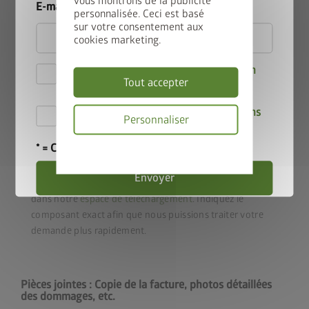
vous montrons de la publicité
E-mail
personnalisée. Ceci est basé
sur votre consentement aux
cookies marketing.
Quelle est votre demande ?
Je déclare accepter les
Dispositions en
Tout accepter
matière de confidentialité
.
Par la présente, j'accepte les
conditions
Personnaliser
de participation au concours
.
* = Champ obligatoire
Politique
de
confidentialité
Envoyer
Veuillez vérifier la liste des pièces pour votre produit
dans notre
espace de téléchargement
. Indiquez le
composant exact afin que nous puissions traiter votre
demande plus rapidement.
Pièces jointes : Copie de la facture, photos détaillées
des dommages, etc.