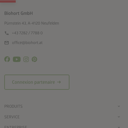
Biohort GmbH
Pürnstein 43, A-4120 Neufelden
call
+43 7282 / 7788 0
mail
office@biohort.at
arrow_right_alt
Connexion partenaire
PRODUITS
SERVICE
ENTREPRISE