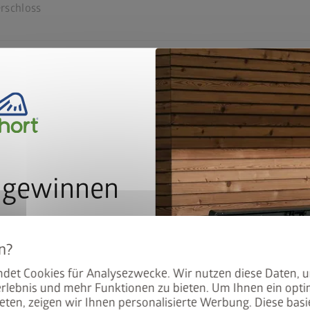
erschloss
box
, wenn er aufgeräumt ist. Genau dafür bietet der StoreMax ma
gestaltet werden kann. Ob Rasenmäher-Garage, Gartenwerkzeu
 gewinnen
latz für alles!
r unseren Newsletter an und
atisch im Lostopf.
en schnellen Zugriff. Anders als bei herkömmlichen Mülltonne
det Cookies für Analysezwecke. Wir nutzen diese Daten, 
rlebnis und mehr Funktionen zu bieten. Um Ihnen ein opti
och kann ein Deckel plötzlich herunterklappen. Mit dem zwei
eten, zeigen wir Ihnen personalisierte Werbung. Diese basie