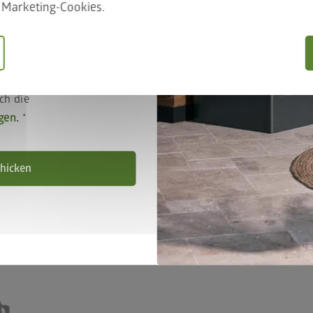
Marketing-Cookies.
ich
stimmungen
rräder, Mopeds, Rasenmäher und andere Geräte trocken und 
ch die
lt zudem vor unbefugtem Zugriff.
gen
.
ngsresistent
hicken
etem Aluminium können weder rosten noch verwittern und bleib
iden Rollläden zum Kinderspiel. Für die nötige Stabilität u
rtem Profilstahl gefertigten Rück- und Seitenwände.