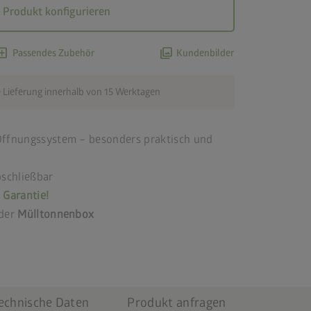
Produkt konfigurieren
d_box
photo_library
Passendes Zubehör
Kundenbilder
 Lieferung innerhalb von 15 Werktagen
Öffnungssystem – besonders praktisch und
schließbar
 Garantie!
der
Mülltonnenbox
echnische Daten
Produkt anfragen