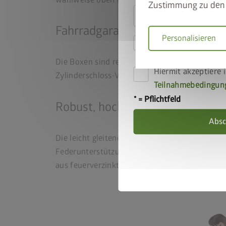
Zustimmung zu den 
Fahrradgarage sicher verstaut
Personalisieren
Hiermit akzeptiere 
die
Datenschutzbe
Die Boxen sind regenwasserdicht, sodass Fah
Hiermit akzeptiere i
Zylinderschloss-Verriegelung sichert den Inha
Teilnahmebedingun
* = Pflichtfeld
Robust, hochwertig und witteru
Absc
Die leicht gleitenden Rollläden aus beschicht
Federunterstützung macht die Bedienung der be
aus feuerverzinktem, polyamid-einbrennlackie