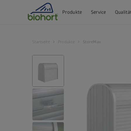
Cookie-Einstellungen
Produkte
Service
Qualitä
chevron_right
chevron_right
Startseite
Produkte
StoreMax