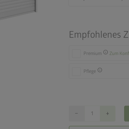
Empfohlenes 
info
Premium
Zum Konf
info
Pflege
remove
add