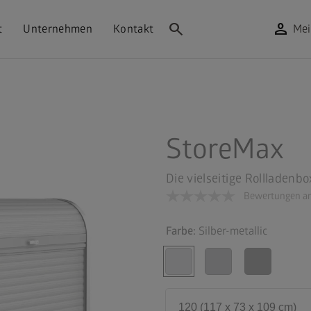
search
person
t
Unternehmen
Kontakt
Mei
StoreMax
Die vielseitige Rollladenb
Bewertungen an
Farbe:
Silber-metallic
120 (117 x 73 x 109 cm)