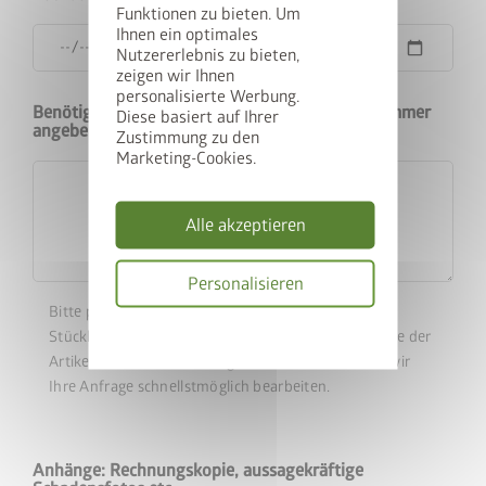
Funktionen zu bieten. Um
Ihnen ein optimales
Melden Sie sich jetzt für unseren Newsletter an und landen
Nutzererlebnis zu bieten,
Sie automatisch im Lostopf.
zeigen wir Ihnen
personalisierte Werbung.
Benötigtes Ersatzteil - Wenn möglich Artikelnummer
E-Mail
Diese basiert auf Ihrer
angeben
Zustimmung zu den
Marketing-Cookies.
Hiermit akzeptiere ich
Alle akzeptieren
die
Datenschutzbestimmungen
Hiermit akzeptiere ich die
Personalisieren
Teilnahmebedingungen
.
Bitte prüfen sie in unserem
Download-Bereich
die
Datenschutzbes
* = Pflichtfeld
Stückliste für Ihr Produkt. Nur durch genaue Angabe der
Artikelnummer des benötigten Ersatzteils können wir
Abschicken
Ihre Anfrage schnellstmöglich bearbeiten.
Anhänge: Rechnungskopie, aussagekräftige