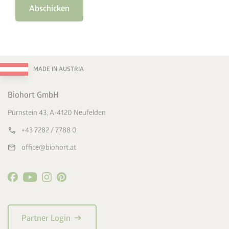
Abschicken
MADE IN AUSTRIA
Biohort GmbH
Pürnstein 43, A-4120 Neufelden
call
+43 7282 / 7788 0
mail
office@biohort.at
arrow_right_alt
Partner Login