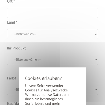
Ort
Land
Ihr Produkt
cancel
Farbe
Unsere Seite verwendet
Cookies für Analysezwecke.
Wir nutzen diese Daten, um
StyleBox gewinnen
Ihnen ein bestmögliches
Surferlebnis und mehr
Kaufdatum