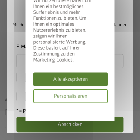
Wir nutzen diese Daten, um
StyleBox gewinnen
Ihnen ein bestmögliches
Made in Austria und 20 Jahre Garantie stehen für geprüfte
Surferlebnis und mehr
Biohort-Qualität.
Funktionen zu bieten. Um
Ihnen ein optimales
Melden Sie sich jetzt für unseren Newsletter an und landen
Nutzererlebnis zu bieten,
Sie automatisch im Lostopf.
zeigen wir Ihnen
personalisierte Werbung.
E-Mail
Diese basiert auf Ihrer
Zustimmung zu den
Marketing-Cookies.
Hiermit akzeptiere ich
Alle akzeptieren
die
Datenschutzbestimmungen
Hiermit akzeptiere ich die
Personalisieren
ÄHNLICHE PRODUKTE
Teilnahmebedingungen
.
Datenschutzbes
Das könnte Sie auch interessieren
* = Pflichtfeld
Abschicken