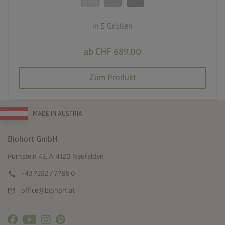
in 5 Größen
ab CHF 689,00
Zum Produkt
MADE IN AUSTRIA
Biohort GmbH
Pürnstein 43, A-4120 Neufelden
call
+43 7282 / 7788 0
mail
office@biohort.at