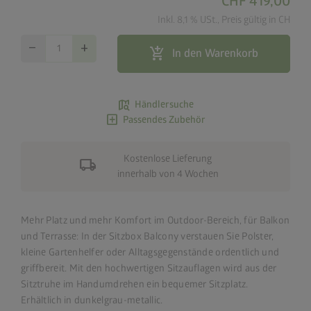
CHF 419,00
Inkl. 8,1 % USt., Preis gültig in CH
remove
add
add_shopping_cart
In den Warenkorb
map_search
Händlersuche
add_box
Passendes Zubehör
Kostenlose Lieferung
local_shipping
innerhalb von 4 Wochen
Mehr Platz und mehr Komfort
im Outdoor-Bereich,
für Balkon
und Terrasse: In der Sitzbox Balcony verstauen Sie Polster,
kleine Gartenhelfer oder Alltagsgegenstände ordentlich und
griffbereit. Mit den hochwertigen Sitzauflagen wird aus der
Sitztruhe im Handumdrehen ein bequemer Sitzplatz.
Erhältlich in dunkelgrau-metallic.