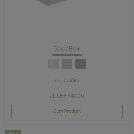
3 Farbvariationen
deployed_code
3 Größen
lock_person
Beste Sicherheitsstandards
StyleBox
calendar_month
20 Jahre Garantie
in 3 Größen
ab CHF 949,00
Zum Produkt