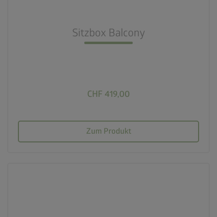
check_circle
Inkl. Sitzauflagen
Sitzbox Balcony
calendar_month
20 Jahre Garantie
CHF 419,00
Zum Produkt