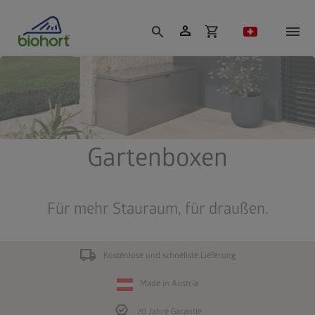
Cookie-Einstellungen
person
search
shopping_cart
Gartenboxen
Für mehr Stauraum, für draußen.
local_shipping
Kostenlose und schnellste Lieferung
Made in Austria
editor_choice
20 Jahre Garantie