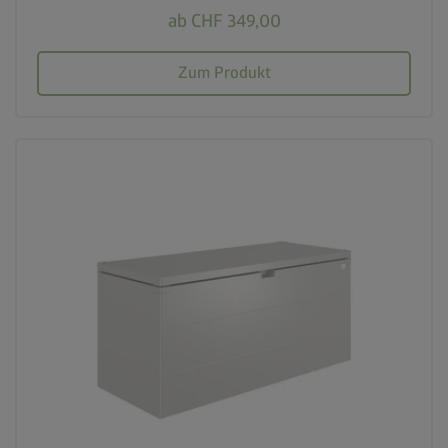
ab CHF 349,00
Zum Produkt
palette
3 Farbvariationen
deployed_code