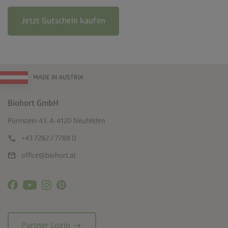
Jetzt Gutschein kaufen
MADE IN AUSTRIA
Biohort GmbH
Pürnstein 43, A-4120 Neufelden
call
+43 7282 / 7788 0
mail
office@biohort.at
arrow_right_alt
Partner Login