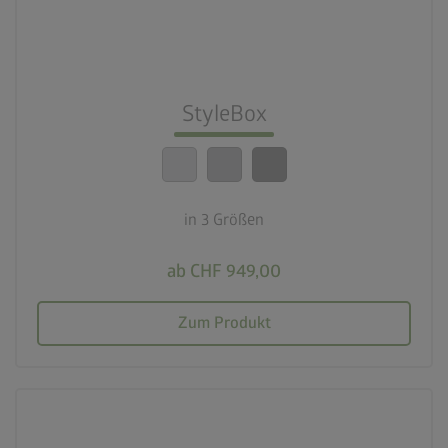
3 Größen
lock_person
Beste Sicherheitsstandards
StyleBox
calendar_month
20 Jahre Garantie
in 3 Größen
ab CHF 949,00
Zum Produkt