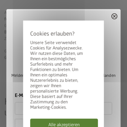
All unsere Biohort Gartenboxen sind
regenwasserdicht und aus
cancel
feuerverzinktem, polyamid-einbrennlackiertem Stahlblech.
Gegenüber Billiganbietern punktet Biohort mit einer
doppelten
Blechstärke.
Weiters können unsere Gartenboxen mit
Zylinderschloss sicher verriegelt werden.
Unsere Seite verwendet
Cookies für Analysezwecke.
Guten Gewissens gewähren wir auf unsere Produkte
20 Jahre
Wir nutzen diese Daten, um
StyleBox gewinnen
Garantie
gegen Korrosion.
Ihnen ein bestmögliches
Surferlebnis und mehr
Funktionen zu bieten. Um
Ihnen ein optimales
Melden Sie sich jetzt für unseren Newsletter an und landen
Nutzererlebnis zu bieten,
Sie automatisch im Lostopf.
zeigen wir Ihnen
personalisierte Werbung.
E-Mail
Diese basiert auf Ihrer
Häufige Fragen zu
Zustimmung zu den
Marketing-Cookies.
unseren Gartenboxen
Hiermit akzeptiere ich
Alle akzeptieren