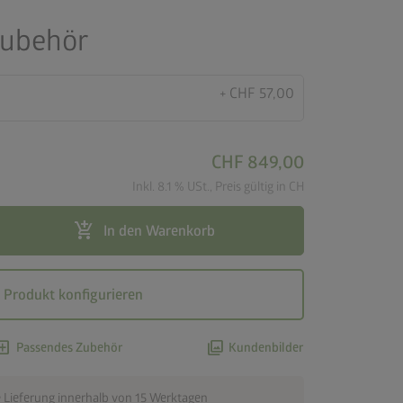
Zubehör
+ CHF 57,00
CHF 849,00
Inkl. 8.1 % USt., Preis gültig in CH
add_shopping_cart
In den Warenkorb
Produkt konfigurieren
d_box
photo_library
Passendes Zubehör
Kundenbilder
 Lieferung innerhalb von 15 Werktagen