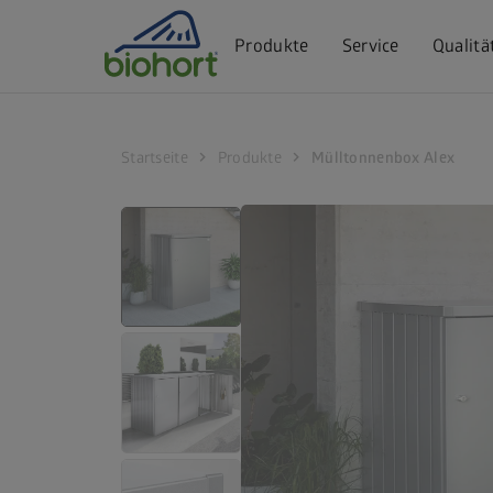
Cookie-Einstellungen
Produkte
Service
Qualitä
chevron_right
chevron_right
Startseite
Produkte
Mülltonnenbox Alex