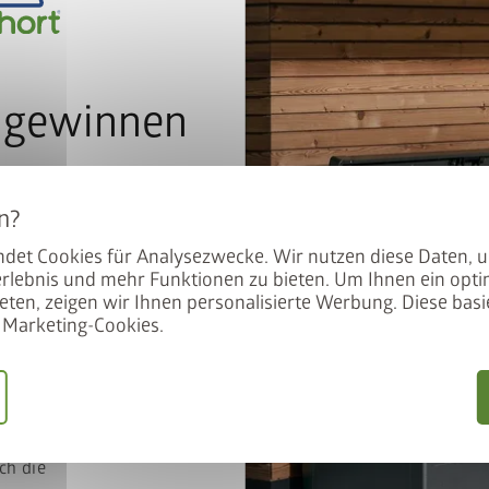
 gewinnen
e Details
r unseren Newsletter an und
ich auch nachträglich beliebig viele Boxen aneinanderreihen
atisch im Lostopf.
herauskippen, der Haltebügel fixiert sie in der Schräglage und
det Cookies für Analysezwecke. Wir nutzen diese Daten, 
 eine gute Figur!
rlebnis und mehr Funktionen zu bieten. Um Ihnen ein opti
eten, zeigen wir Ihnen personalisierte Werbung. Diese basie
Marketing-Cookies.
ich
stimmungen
ch die