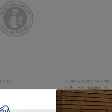
uweise
Verriegelung mit Drehk
Beste Materialien:
feuer
Stahlblech, Schrauben 
Lebenslange
Wartungsf
20 Jahre Garantie