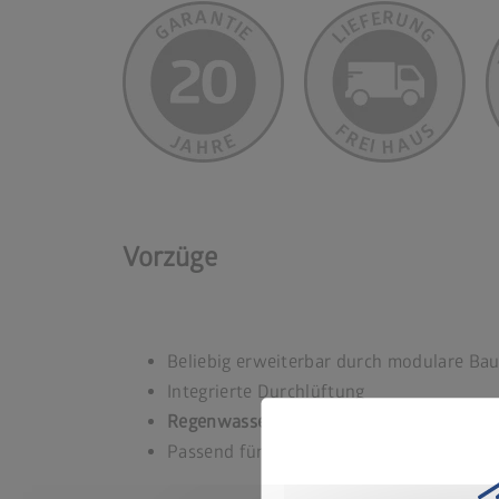
Vorzüge
Beliebig erweiterbar durch modulare Ba
Integrierte Durchlüftung
Regenwasserdicht
Passend für 120 l oder 240 l Tonnen