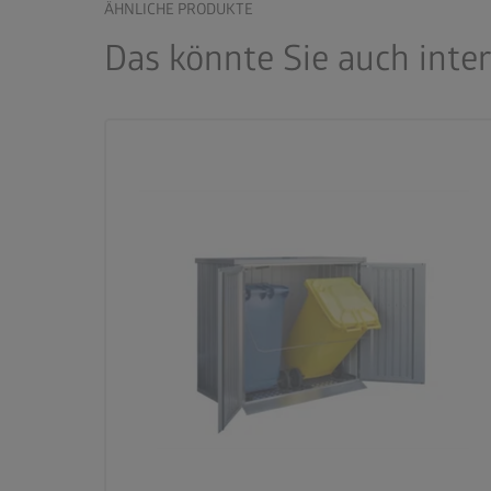
ÄHNLICHE PRODUKTE
Das könnte Sie auch inte
palette
3 Farbvariationen