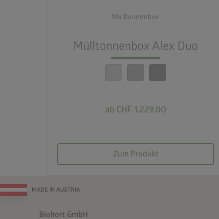
Mülltonnenbox
lock_person
2-fach Verriegelung
Mülltonnenbox Alex Duo
calendar_month
20 Jahre Garantie
ab CHF 1.229,00
Zum Produkt
MADE IN AUSTRIA
Biohort GmbH