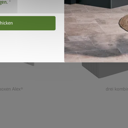
gen
.
hicken
boxen Alex®
drei kombi