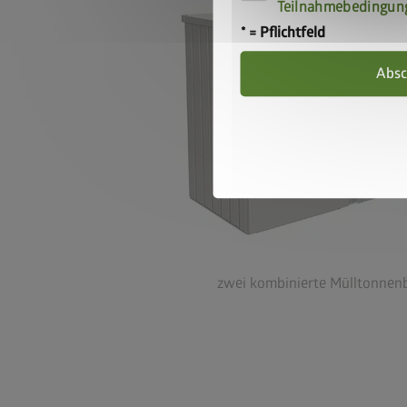
Teilnahmebedingun
* = Pflichtfeld
Absc
zwei kombinierte Mülltonnen