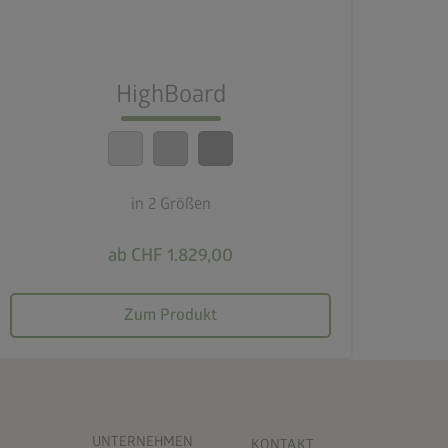
lock_person
Beste Sicherheitsstandards
HighBoard
calendar_month
20 Jahre Garantie
in 2 Größen
ab CHF 1.829,00
Zum Produkt
UNTERNEHMEN
KONTAKT