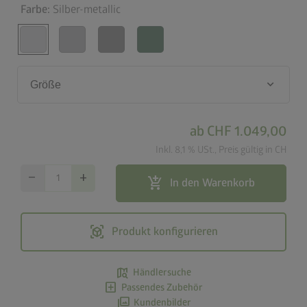
Farbe:
Silber-metallic
keyboard_arrow_down
Größe
ab
CHF 1.049,00
Inkl. 8,1 % USt., Preis gültig in CH
remove
add
add_shopping_cart
In den Warenkorb
view_in_ar
Produkt konfigurieren
map_search
Händlersuche
add_box
Passendes Zubehör
photo_library
Kundenbilder