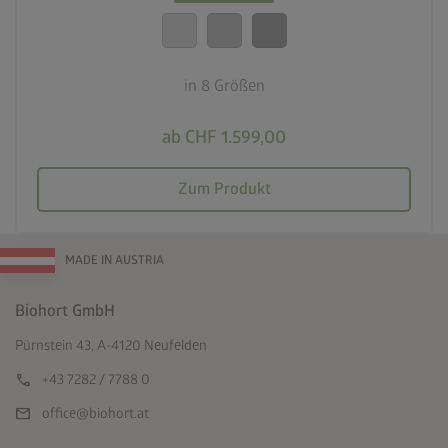
calendar_month
20 Jahre Garantie
in 8 Größen
ab CHF 1.599,00
Zum Produkt
MADE IN AUSTRIA
Biohort GmbH
Pürnstein 43, A-4120 Neufelden
call
+43 7282 / 7788 0
mail
office@biohort.at