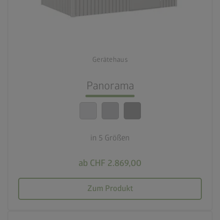
palette
3 Farbvariationen
deployed_code
5 Größen
Gerätehaus
lock_person
Beste Sicherheitsstandards
Panorama
calendar_month
20 Jahre Garantie
in 5 Größen
ab CHF 2.869,00
Zum Produkt