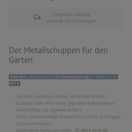
Kostenlose Lieferung
local_shipping
innerhalb von 15 Werktagen
Der Metallschuppen für den
Garten
Inklusive
umfangreicher
Grundausstattung
im Wert von ca.
140 €
Top Preis-Leistung und über Jahrzehnte bewährt
Doppelte Stahl-Blechstärke gegenüber Billiganbietern
Abschließbar und regenwasserdicht
Durch standardmäßige Doppeltüren wird ein großzügiger
Zugang ermöglicht.
Lebenslange Wartungsfreiheit -
20 Jahre Garantie
!