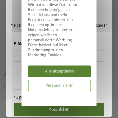
Wir nutzen diese Daten, um
Stabilität und die langlebigen Materialien machen es zu einer
StyleBox gewinnen
Ihnen ein bestmögliches
ausgezeichneten Wahl. Die funktionelle Ausstattung
Surferlebnis und mehr
erleichtert die Arbeit und schafft Ordnung. Eine umfangreiche
Funktionen zu bieten. Um
Grundausstattung und durchdachtes Zubehör erfüllen alle
Ihnen ein optimales
Melden Sie sich jetzt für unseren Newsletter an und landen
Nutzererlebnis zu bieten,
Wünsche.
Sie automatisch im Lostopf.
zeigen wir Ihnen
personalisierte Werbung.
E-Mail
Diese basiert auf Ihrer
Biohort Gerätehaus-Vergleich
Zustimmung zu den
Marketing-Cookies.
Hiermit akzeptiere ich
Alle akzeptieren
die
Datenschutzbestimmungen
ÄHNLICHE PRODUKTE
Das könnte Sie auch interessieren
Hiermit akzeptiere ich die
Personalisieren
Teilnahmebedingungen
.
Datenschutzbes
* = Pflichtfeld
Abschicken