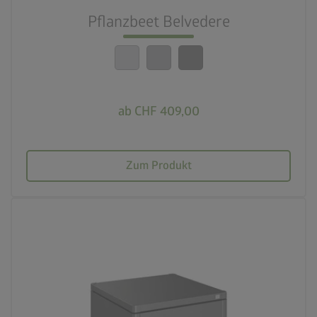
Pflanzbeet Belvedere
calendar_month
20 Jahre Garantie
ab CHF 409,00
Zum Produkt