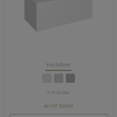
palette
3 Farbvariationen
deployed_code
10 Größen
nest_clock_farsight_analog
Schneller Aufbau
HochBeet
calendar_month
20 Jahre Garantie
in 10 Größen
ab CHF 509,00