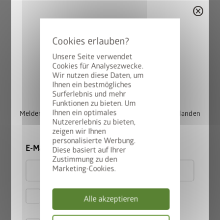
cancel
Ist die Biohort Charly Robotergarage
wetterfest und wie wird der Roboter
darin geschützt?
Unsere Seite verwendet
Cookies für Analysezwecke.
Dank des feuerverzinkten, polyamid-einbrennlackierten
Wir nutzen diese Daten, um
StyleBox gewinnen
Stahlblech ist die Biohort Robotergarage Charly wetterfest
Ihnen ein bestmögliches
Surferlebnis und mehr
und besonders witterungsbeständig. Dadurch schützt sie den
Funktionen zu bieten. Um
Rasenmäher-Roboter vor Regen, Schnee, Sonneneinstrahlung
Ihnen ein optimales
Melden Sie sich jetzt für unseren Newsletter an und landen
und anderen Umwelteinflüssen.
Nutzererlebnis zu bieten,
Sie automatisch im Lostopf.
zeigen wir Ihnen
personalisierte Werbung.
E-Mail
Diese basiert auf Ihrer
Zustimmung zu den
Kann die Robotergarage auch im Winter
Marketing-Cookies.
draußen stehen bleiben?
Hiermit akzeptiere ich
Alle akzeptieren
Ja, die Biohort Charly Robotergarage ist so konzipiert, dass sie
die
Datenschutzbestimmungen
das ganze Jahr über im Freien stehen bleiben kann,