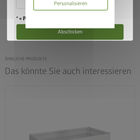
Hiermit akzeptiere ich die
Personalisieren
einschließlich der Wintermonate. Aufgrund der wetterfesten
Teilnahmebedingungen
.
Konstruktion bietet sie auch bei niedrigen Temperaturen und
Datenschutzbes
Schneefall einen zuverlässigen Schutz für den Rasenmäher-
* = Pflichtfeld
Roboter.
Abschicken
ÄHNLICHE PRODUKTE
Das könnte Sie auch interessieren