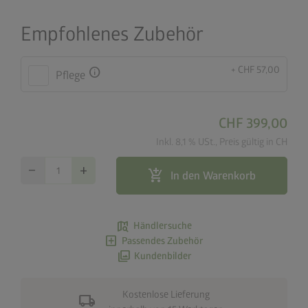
Empfohlenes Zubehör
+ CHF 57,00
info
Pflege
CHF 399,00
Inkl. 8,1 % USt., Preis gültig in CH
remove
add
add_shopping_cart
In den Warenkorb
map_search
Händlersuche
add_box
Passendes Zubehör
photo_library
Kundenbilder
Kostenlose Lieferung
local_shipping