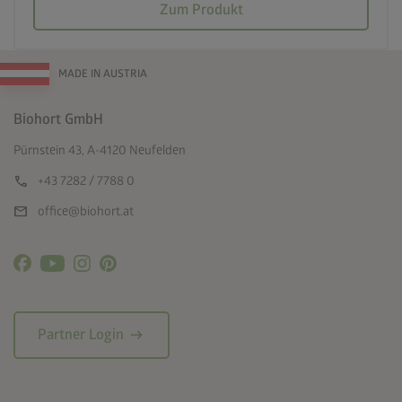
Zum Produkt
MADE IN AUSTRIA
Biohort GmbH
Pürnstein 43, A-4120 Neufelden
call
+43 7282 / 7788 0
mail
office@biohort.at
arrow_right_alt
Partner Login