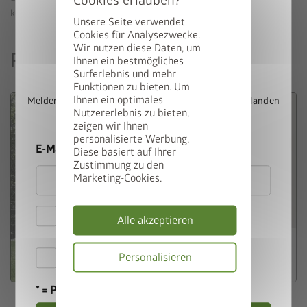
kennenzulernen und den Aufbau einfach umzusetzen.
Unsere Seite verwendet
Cookies für Analysezwecke.
Wir nutzen diese Daten, um
StyleBox gewinnen
Produktvideos
Ihnen ein bestmögliches
Surferlebnis und mehr
Funktionen zu bieten. Um
Ihnen ein optimales
Melden Sie sich jetzt für unseren Newsletter an und landen
Nutzererlebnis zu bieten,
Sie automatisch im Lostopf.
zeigen wir Ihnen
personalisierte Werbung.
E-Mail
Diese basiert auf Ihrer
Zustimmung zu den
Marketing-Cookies.
Hiermit akzeptiere ich
Alle akzeptieren
die
Datenschutzbestimmungen
Hiermit akzeptiere ich die
Personalisieren
Teilnahmebedingungen
.
Datenschutzbes
* = Pflichtfeld