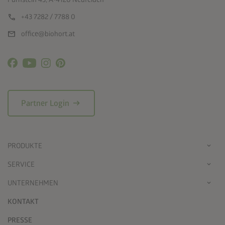
call
+43 7282 / 7788 0
mail
office@biohort.at
arrow_right_alt
Partner Login
PRODUKTE
SERVICE
UNTERNEHMEN
KONTAKT
PRESSE