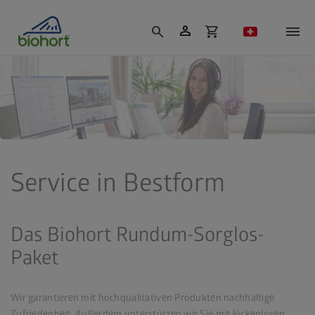
Cookie-Einstellungen
person
search
shopping_cart
Service in Bestform
Das Biohort Rundum-Sorglos-
Paket
Wir garantieren mit hochqualitativen Produkten nachhaltige
Zufriedenheit. Außerdem unterstützen wir Sie mit lückenlosen