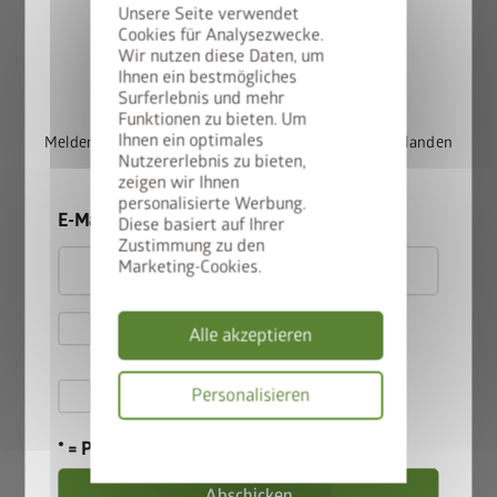
Unsere Seite verwendet
Cookies für Analysezwecke.
Wir nutzen diese Daten, um
StyleBox gewinnen
Ihnen ein bestmögliches
Surferlebnis und mehr
Funktionen zu bieten. Um
Ihnen ein optimales
Melden Sie sich jetzt für unseren Newsletter an und landen
Nutzererlebnis zu bieten,
Sie automatisch im Lostopf.
zeigen wir Ihnen
personalisierte Werbung.
E-Mail
Diese basiert auf Ihrer
Zustimmung zu den
Marketing-Cookies.
Hiermit akzeptiere ich
Alle akzeptieren
die
Datenschutzbestimmungen
Hiermit akzeptiere ich die
Personalisieren
Teilnahmebedingungen
.
Datenschutzbes
* = Pflichtfeld
StoreMax Gr. 120 mit Eckregal
Abschicken