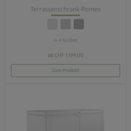
Beste Sicherheitsstandards
Terrassenschrank Romeo
calendar_month
20 Jahre Garantie
in 4 Größen
ab CHF 1.199,00
Zum Produkt