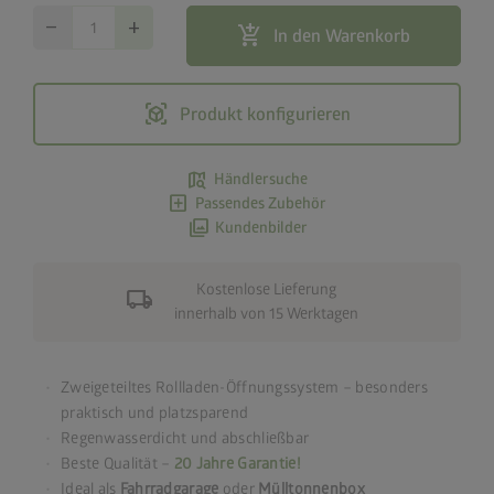
remove
add
add_shopping_cart
In den Warenkorb
view_in_ar
Produkt konfigurieren
map_search
Händlersuche
add_box
Passendes Zubehör
photo_library
Kundenbilder
Kostenlose Lieferung
local_shipping
innerhalb von 15 Werktagen
Zweigeteiltes Rollladen-Öffnungssystem – besonders
praktisch und platzsparend
Regenwasserdicht und abschließbar
Beste Qualität –
20 Jahre Garantie!
Ideal als
Fahrradgarage
oder
Mülltonnenbox