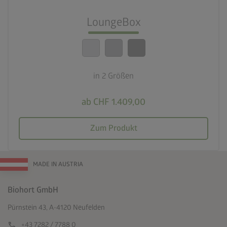
Beste Sicherheitsstandards
LoungeBox
calendar_month
20 Jahre Garantie
in 2 Größen
ab CHF 1.409,00
Zum Produkt
MADE IN AUSTRIA
Biohort GmbH
Pürnstein 43, A-4120 Neufelden
call
+43 7282 / 7788 0