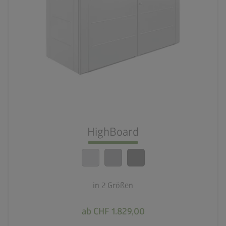
palette
3 Farbvariationen
deployed_code
2 Größen
lock_person
Beste Sicherheitsstandards
HighBoard
calendar_month
20 Jahre Garantie
in 2 Größen
ab CHF 1.829,00