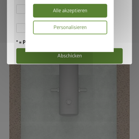
135 cm Steherhöhe und 115 cm bei 180 cm Steherhöhe
Hiermit akzeptiere ich
Alle akzeptieren
die
Datenschutzbestimmungen
Hiermit akzeptiere ich die
Personalisieren
Teilnahmebedingungen
.
Datenschutzbes
* = Pflichtfeld
Abschicken