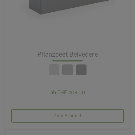
3 Farbvariationen
deployed_code
21 Varianten
nest_clock_farsight_analog
Schneller Aufbau
Pflanzbeet Belvedere
calendar_month
20 Jahre Garantie
ab CHF 409,00
Zum Produkt