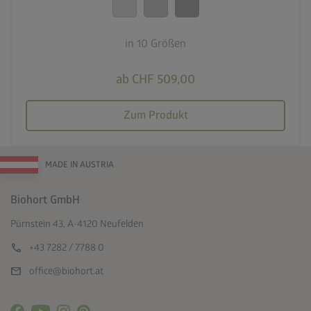
in 10 Größen
ab CHF 509,00
Zum Produkt
MADE IN AUSTRIA
Biohort GmbH
Pürnstein 43, A-4120 Neufelden
call
+43 7282 / 7788 0
mail
office@biohort.at