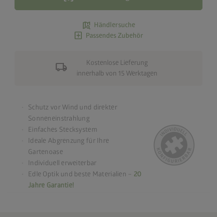
map_search
Händlersuche
add_box
Passendes Zubehör
Kostenlose Lieferung
local_shipping
innerhalb von 15 Werktagen
Schutz vor Wind und direkter
Sonneneinstrahlung
Einfaches Stecksystem
Ideale Abgrenzung für Ihre
Gartenoase
Individuell erweiterbar
Edle Optik und beste Materialien –
20
Jahre Garantie!