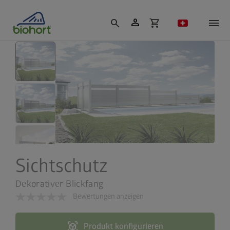
Cookie-Einstellungen
person
search
shopping_cart
Sichtschutz
Dekorativer Blickfang
Bewertungen anzeigen
view_in_ar
Produkt konfigurieren