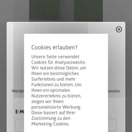
cancel
Unsere Seite verwendet
Cookies für Analysezwecke.
Wir nutzen diese Daten, um
StyleBox gewinnen
Ihnen ein bestmögliches
Surferlebnis und mehr
Funktionen zu bieten. Um
Variante 2: Steher zum Einbetonieren, höhenverstellbar bis zu
Ihnen ein optimales
Melden Sie sich jetzt für unseren Newsletter an und landen
25 cm
Nutzererlebnis zu bieten,
Sie automatisch im Lostopf.
zeigen wir Ihnen
personalisierte Werbung.
Bei dieser Variante wird der Steher direkt in das
E-Mail
Diese basiert auf Ihrer
Betonfundament einbetoniert. Größe der Fundamentpunkte
Zustimmung zu den
(variiert je nach Bodenbeschaffenheit): mind. 50 x 50 cm.
Marketing-Cookies.
Empfohlene Tiefe: 80 cm bei 90 cm Steherhöhe, 100 cm bei