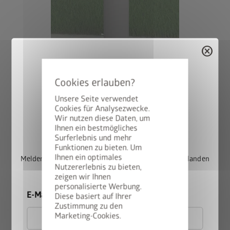
cancel
Unsere Seite verwendet
Cookies für Analysezwecke.
Wir nutzen diese Daten, um
StyleBox gewinnen
Ihnen ein bestmögliches
Surferlebnis und mehr
Funktionen zu bieten. Um
Variante 2: Steher zum Einbetonieren, höhenverstellbar bis zu
Ihnen ein optimales
Melden Sie sich jetzt für unseren Newsletter an und landen
25 cm
Nutzererlebnis zu bieten,
Sie automatisch im Lostopf.
zeigen wir Ihnen
personalisierte Werbung.
Bei dieser Variante wird der Steher direkt in das
E-Mail
Diese basiert auf Ihrer
Betonfundament einbetoniert. Größe der Fundamentpunkte
Zustimmung zu den
(variiert je nach Bodenbeschaffenheit): mind. 50 x 50 cm.
Marketing-Cookies.
Empfohlene Tiefe: 80 cm bei 90 cm Steherhöhe, 100 cm bei