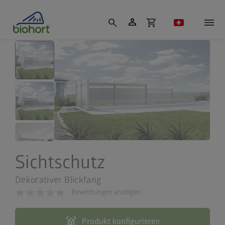
Cookie-Einstellungen
person
search
shopping_cart
Sichtschutz
Dekorativer Blickfang
Bewertungen anzeigen
view_in_ar
Produkt konfigurieren