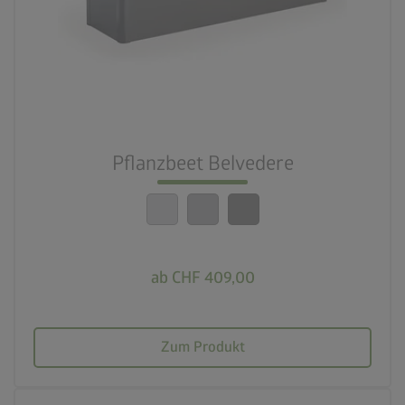
3 Farbvariationen
deployed_code
21 Varianten
nest_clock_farsight_analog
Schneller Aufbau
Pflanzbeet Belvedere
calendar_month
20 Jahre Garantie
ab CHF 409,00
Zum Produkt