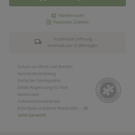
map_search
Händlersuche
add_box
Passendes Zubehör
Kostenlose Lieferung
local_shipping
innerhalb von 15 Werktagen
Schutz vor Wind und direkter
Sonneneinstrahlung
Einfaches Stecksystem
Ideale Abgrenzung für Ihre
Gartenoase
Individuell erweiterbar
Edle Optik und beste Materialien –
20
Jahre Garantie!