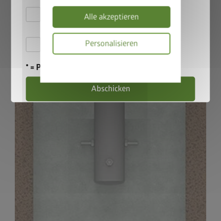
135 cm Steherhöhe und 115 cm bei 180 cm Steherhöhe
Hiermit akzeptiere ich
Alle akzeptieren
die
Datenschutzbestimmungen
Hiermit akzeptiere ich die
Personalisieren
Teilnahmebedingungen
.
Datenschutzbes
* = Pflichtfeld
Abschicken