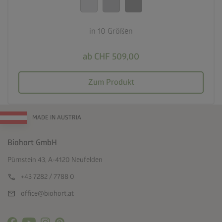
in 10 Größen
ab CHF 509,00
Zum Produkt
MADE IN AUSTRIA
Biohort GmbH
Pürnstein 43, A-4120 Neufelden
call
+43 7282 / 7788 0
mail
office@biohort.at