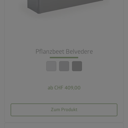
3 Farbvariationen
deployed_code
21 Varianten
nest_clock_farsight_analog
Schneller Aufbau
Pflanzbeet Belvedere
calendar_month
20 Jahre Garantie
ab CHF 409,00
Zum Produkt