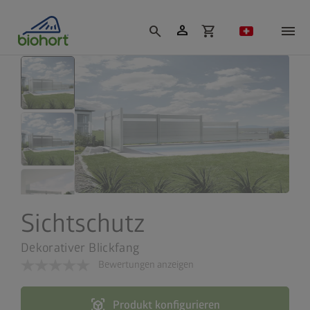
Cookie-Einstellungen
person
search
shopping_cart
Sichtschutz
Dekorativer Blickfang
Bewertungen anzeigen
view_in_ar
Produkt konfigurieren