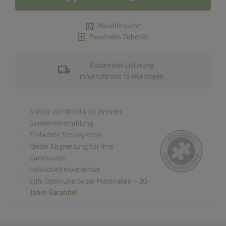
map_search
Händlersuche
add_box
Passendes Zubehör
Kostenlose Lieferung
local_shipping
innerhalb von 15 Werktagen
Schutz vor Wind und direkter
Sonneneinstrahlung
Einfaches Stecksystem
Ideale Abgrenzung für Ihre
Gartenoase
Individuell erweiterbar
Edle Optik und beste Materialien –
20
Jahre Garantie!