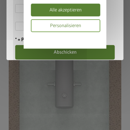
135 cm Steherhöhe und 115 cm bei 180 cm Steherhöhe
Hiermit akzeptiere ich
Alle akzeptieren
die
Datenschutzbestimmungen
Hiermit akzeptiere ich die
Personalisieren
Teilnahmebedingungen
.
Datenschutzbes
* = Pflichtfeld
Abschicken