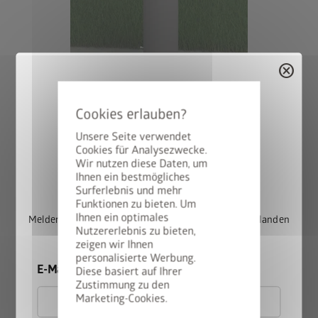
cancel
Unsere Seite verwendet
Cookies für Analysezwecke.
Wir nutzen diese Daten, um
StyleBox gewinnen
Ihnen ein bestmögliches
Surferlebnis und mehr
Funktionen zu bieten. Um
Variante 2: Steher zum Einbetonieren, höhenverstellbar bis zu
Ihnen ein optimales
Melden Sie sich jetzt für unseren Newsletter an und landen
25 cm
Nutzererlebnis zu bieten,
Sie automatisch im Lostopf.
zeigen wir Ihnen
personalisierte Werbung.
Bei dieser Variante wird der Steher direkt in das
E-Mail
Diese basiert auf Ihrer
Betonfundament einbetoniert. Größe der Fundamentpunkte
Zustimmung zu den
(variiert je nach Bodenbeschaffenheit): mind. 50 x 50 cm.
Marketing-Cookies.
Empfohlene Tiefe: 80 cm bei 90 cm Steherhöhe, 100 cm bei