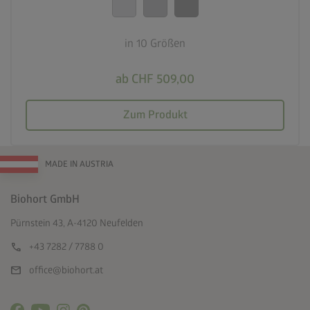
in 10 Größen
ab CHF 509,00
Zum Produkt
MADE IN AUSTRIA
Biohort GmbH
Pürnstein 43, A-4120 Neufelden
call
+43 7282 / 7788 0
mail
office@biohort.at