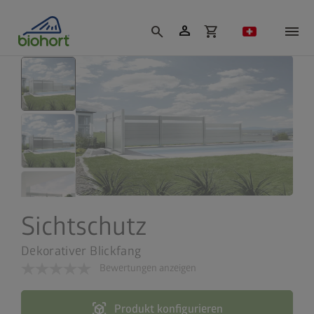
Cookie-Einstellungen
person
search
shopping_cart
Sichtschutz
Dekorativer Blickfang
Bewertungen anzeigen
view_in_ar
Produkt konfigurieren