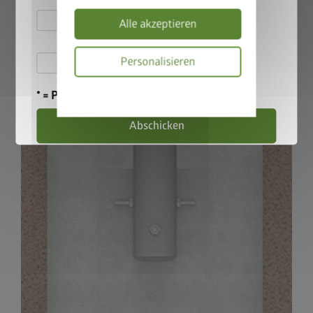
135 cm Steherhöhe und 115 cm bei 180 cm Steherhöhe
Hiermit akzeptiere ich
Alle akzeptieren
die
Datenschutzbestimmungen
Hiermit akzeptiere ich die
Personalisieren
Teilnahmebedingungen
.
Datenschutzbes
* = Pflichtfeld
Abschicken