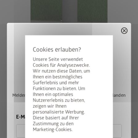
cancel
Unsere Seite verwendet
Cookies für Analysezwecke.
Wir nutzen diese Daten, um
StyleBox gewinnen
Ihnen ein bestmögliches
Surferlebnis und mehr
Funktionen zu bieten. Um
Variante 2: Steher zum Einbetonieren, höhenverstellbar bis zu
Ihnen ein optimales
Melden Sie sich jetzt für unseren Newsletter an und landen
25 cm
Nutzererlebnis zu bieten,
Sie automatisch im Lostopf.
zeigen wir Ihnen
personalisierte Werbung.
Bei dieser Variante wird der Steher direkt in das
E-Mail
Diese basiert auf Ihrer
Betonfundament einbetoniert. Größe der Fundamentpunkte
Zustimmung zu den
(variiert je nach Bodenbeschaffenheit): mind. 50 x 50 cm.
Marketing-Cookies.
Empfohlene Tiefe: 80 cm bei 90 cm Steherhöhe, 100 cm bei