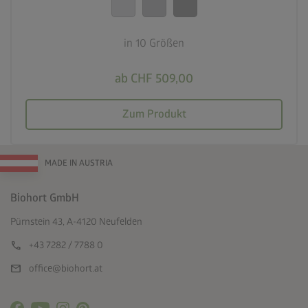
in 10 Größen
ab CHF 509,00
Zum Produkt
MADE IN AUSTRIA
Biohort GmbH
Pürnstein 43, A-4120 Neufelden
call
+43 7282 / 7788 0
mail
office@biohort.at