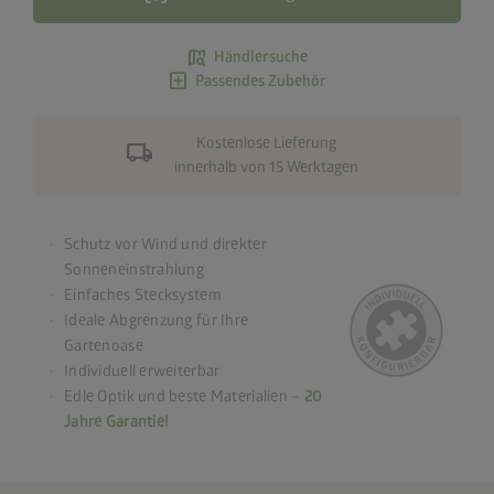
map_search
Händlersuche
add_box
Passendes Zubehör
Kostenlose Lieferung
local_shipping
innerhalb von 15 Werktagen
Schutz vor Wind und direkter
Sonneneinstrahlung
Einfaches Stecksystem
Ideale Abgrenzung für Ihre
Gartenoase
Individuell erweiterbar
Edle Optik und beste Materialien –
20
Jahre Garantie!