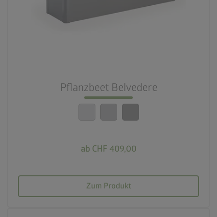
3 Farbvariationen
deployed_code
21 Varianten
nest_clock_farsight_analog
Schneller Aufbau
Pflanzbeet Belvedere
calendar_month
20 Jahre Garantie
ab CHF 409,00
Zum Produkt