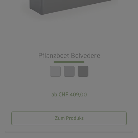
3 Farbvariationen
deployed_code
21 Varianten
nest_clock_farsight_analog
Schneller Aufbau
Pflanzbeet Belvedere
calendar_month
20 Jahre Garantie
ab CHF 409,00
Zum Produkt