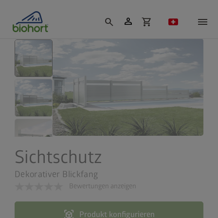
Cookie-Einstellungen
person
search
shopping_cart
Sichtschutz
Dekorativer Blickfang
Bewertungen anzeigen
view_in_ar
Produkt konfigurieren