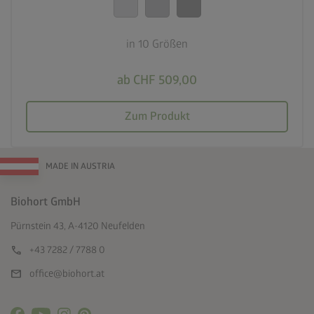
in 10 Größen
ab CHF 509,00
Zum Produkt
MADE IN AUSTRIA
Biohort GmbH
Pürnstein 43, A-4120 Neufelden
call
+43 7282 / 7788 0
mail
office@biohort.at