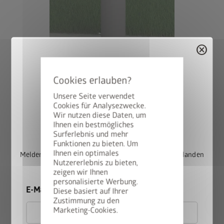
cancel
Unsere Seite verwendet
Cookies für Analysezwecke.
Wir nutzen diese Daten, um
StyleBox gewinnen
Ihnen ein bestmögliches
Surferlebnis und mehr
Funktionen zu bieten. Um
Variante 2: Steher zum Einbetonieren, höhenverstellbar bis zu
Ihnen ein optimales
Melden Sie sich jetzt für unseren Newsletter an und landen
25 cm
Nutzererlebnis zu bieten,
Sie automatisch im Lostopf.
zeigen wir Ihnen
personalisierte Werbung.
Bei dieser Variante wird der Steher direkt in das
E-Mail
Diese basiert auf Ihrer
Betonfundament einbetoniert. Größe der Fundamentpunkte
Zustimmung zu den
(variiert je nach Bodenbeschaffenheit): mind. 50 x 50 cm.
Marketing-Cookies.
Empfohlene Tiefe: 80 cm bei 90 cm Steherhöhe, 100 cm bei