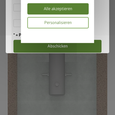
135 cm Steherhöhe und 115 cm bei 180 cm Steherhöhe
Hiermit akzeptiere ich
Alle akzeptieren
die
Datenschutzbestimmungen
Hiermit akzeptiere ich die
Personalisieren
Teilnahmebedingungen
.
Datenschutzbes
* = Pflichtfeld
Abschicken