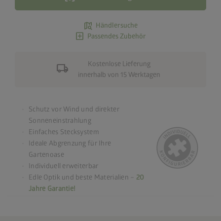
map_search
Händlersuche
add_box
Passendes Zubehör
Kostenlose Lieferung
local_shipping
innerhalb von 15 Werktagen
Schutz vor Wind und direkter
Sonneneinstrahlung
Einfaches Stecksystem
Ideale Abgrenzung für Ihre
Gartenoase
Individuell erweiterbar
Edle Optik und beste Materialien –
20
Jahre Garantie!