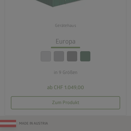
deployed_code
9 Größen
Gerätehaus
lock_person
Beste Sicherheitsstandards
Europa
calendar_month
20 Jahre Garantie
in 9 Größen
ab CHF 1.049,00
Zum Produkt
MADE IN AUSTRIA