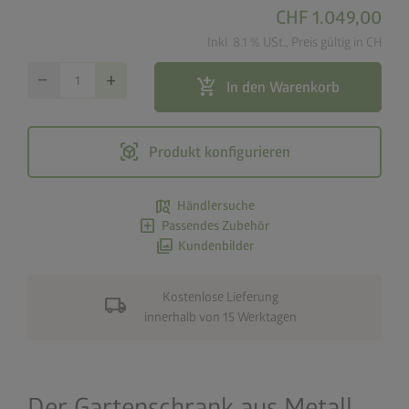
CHF 1.049,00
Inkl. 8.1 % USt., Preis gültig in CH
remove
add
add_shopping_cart
In den Warenkorb
view_in_ar
Produkt konfigurieren
map_search
Händlersuche
add_box
Passendes Zubehör
photo_library
Kundenbilder
Kostenlose Lieferung
local_shipping
innerhalb von 15 Werktagen
Der Gartenschrank aus Metall