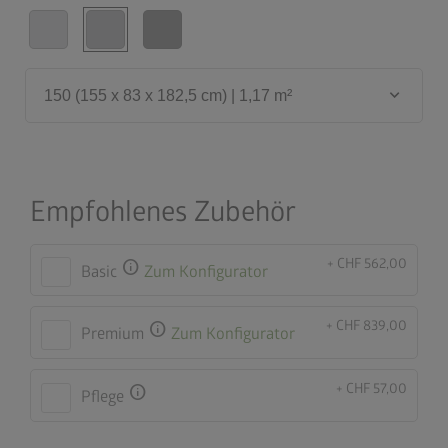
keyboard_arrow_down
150 (155 x 83 x 182,5 cm) | 1,17 m²
Empfohlenes Zubehör
+ CHF 562,00
info
Basic
Zum Konfigurator
+ CHF 839,00
info
Premium
Zum Konfigurator
+ CHF 57,00
info
Pflege