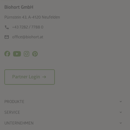
Biohort GmbH
Pürnstein 43, A-4120 Neufelden
call
+43 7282 / 7788 0
mail
office@biohort.at
arrow_right_alt
Partner Login
PRODUKTE
SERVICE
UNTERNEHMEN