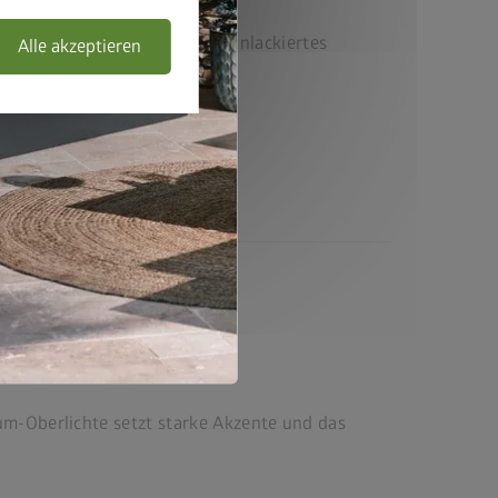
verzinktes, polyamid-einbrennlackiertes
Alle akzeptieren
und Scharniere aus Edelstahl
reiheit
stattung inklusive
um-Oberlichte setzt starke Akzente und das