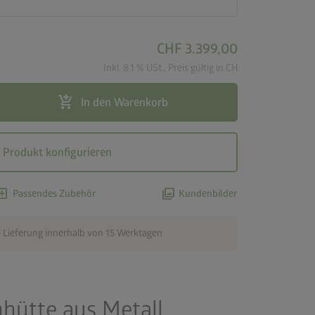
CHF 3.399,00
Inkl. 8.1 % USt., Preis gültig in CH
add_shopping_cart
In den Warenkorb
Produkt konfigurieren
d_box
photo_library
Passendes Zubehör
Kundenbilder
 Lieferung innerhalb von 15 Werktagen
nhütte aus Metall