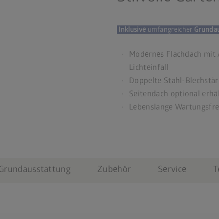
Inklusive
umfangreicher
Grunda
Modernes Flachdach mit A
Lichteinfall
Doppelte Stahl-Blechstär
Seitendach optional erhäl
Lebenslange Wartungsfre
Grundausstattung
Zubehör
Service
T