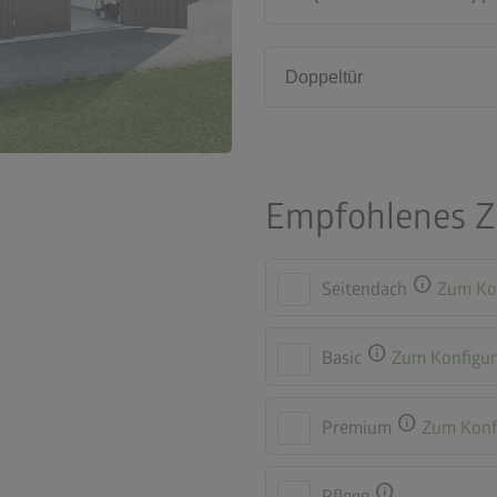
Doppeltür
Empfohlenes 
info
Seitendach
Zum Ko
info
Basic
Zum Konfigur
info
Premium
Zum Konf
info
Pflege