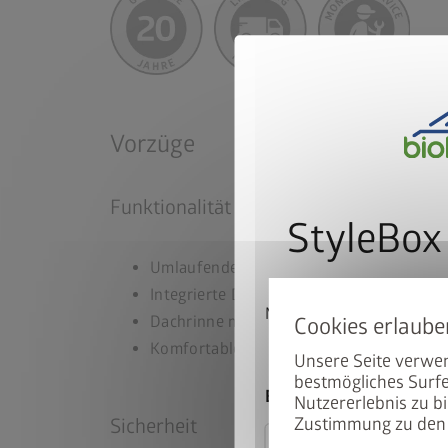
Vorzüge
Funktionalität
StyleBox
Umlaufendes Acrylglas-Lichtband sorgt fü
Integrierte Dachrinne mit Anschluss für 
Melden Sie sich jetzt fü
Dachrinne mit integriertem Laubfänger a
landen Sie autom
Komfortable Türöffnung mit Gasdruckfe
Unsere Seite verwen
bestmögliches Surfe
E-Mail
Nutzererlebnis zu bi
Sicherheit
Zustimmung zu den 