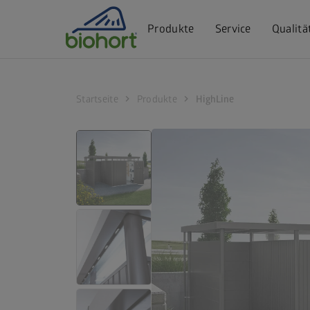
Cookie-Einstellungen
Produkte
Service
Qualitä
chevron_right
chevron_right
Startseite
Produkte
HighLine