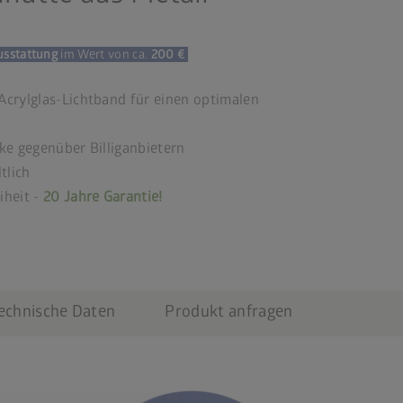
usstattung
im Wert von ca.
200 €
crylglas-Lichtband für einen optimalen
ke gegenüber Billiganbietern
tlich
iheit -
20 Jahre Garantie!
echnische Daten
Produkt anfragen