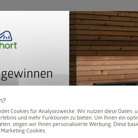
 gewinnen
r ausreichend Licht von allen Seiten
5/4-Zoll-Schlauch
r unseren Newsletter an und
uf beiden Seiten
atisch im Lostopf.
der
det Cookies für Analysezwecke. Wir nutzen diese Daten, 
rlebnis und mehr Funktionen zu bieten. Um Ihnen ein opti
eten, zeigen wir Ihnen personalisierte Werbung. Diese basie
Qualität in Bestform
Marketing-Cookies.