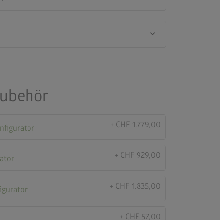
keyboard_arrow_down
Zubehör
+ CHF 1.779,00
nfigurator
+ CHF 929,00
ator
+ CHF 1.835,00
igurator
+ CHF 57,00