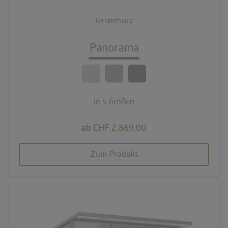
5 Größen
Gerätehaus
lock_person
Beste Sicherheitsstandards
Panorama
calendar_month
20 Jahre Garantie
in 5 Größen
ab CHF 2.869,00
Zum Produkt