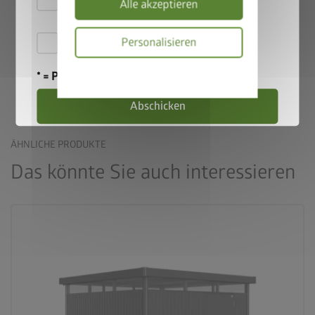
Alle akzeptieren
Grundausstattung und durchdachtes Zubehör erfüllen alle
die
Datenschutzbestimmungen
Wünsche.
Hiermit akzeptiere ich die
Personalisieren
Teilnahmebedingungen
.
Biohort Gerätehaus-Vergleich
Datenschutzbes
* = Pflichtfeld
Abschicken
ÄHNLICHE PRODUKTE
Das könnte Sie auch interessieren