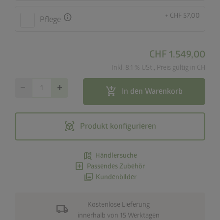
+ CHF 57,00
info
Pflege
CHF 1.549,00
Inkl. 8.1 % USt., Preis gültig in CH
remove
add
add_shopping_cart
In den Warenkorb
view_in_ar
Produkt konfigurieren
map_search
Händlersuche
add_box
Passendes Zubehör
photo_library
Kundenbilder
Kostenlose Lieferung
local_shipping
innerhalb von 15 Werktagen