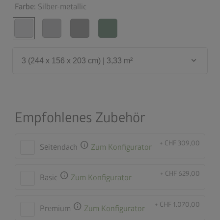
Farbe:
Silber-metallic
keyboard_arrow_down
3 (244 x 156 x 203 cm) | 3,33 m²
Empfohlenes Zubehör
+ CHF 309,00
info
Seitendach
Zum Konfigurator
+ CHF 629,00
info
Basic
Zum Konfigurator
+ CHF 1.070,00
info
Premium
Zum Konfigurator