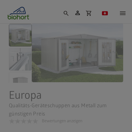
Cookie-Einstellungen
person
search
shopping_cart
Europa
Qualitäts-Geräteschuppen aus Metall zum
günstigen Preis
Bewertungen anzeigen