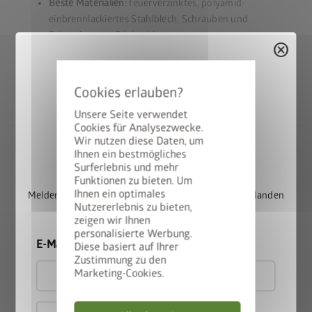
Beste Materialien:
feuerverzinktes, polyamid-
einbrennlackiertes Stahlblech, Schrauben und
Scharniere aus Edelstahl
cancel
Lebenslange
Wartungsfreiheit
20 Jahre Garantie
Umfangreiche Grundausstattung inklusive
Unsere Seite verwendet
Cookies für Analysezwecke.
Wir nutzen diese Daten, um
StyleBox gewinnen
Ihnen ein bestmögliches
Surferlebnis und mehr
Alles in bester Ordnung mit
Funktionen zu bieten. Um
dem Biohort Klassiker
Ihnen ein optimales
Melden Sie sich jetzt für unseren Newsletter an und landen
Nutzererlebnis zu bieten,
Sie automatisch im Lostopf.
zeigen wir Ihnen
personalisierte Werbung.
Das Gerätehaus Europa ist seit Jahrzehnten bewährt und
E-Mail
Diese basiert auf Ihrer
erfreut sich noch immer großer Beliebtheit. Seine hohe
Zustimmung zu den
Stabilität und die langlebigen Materialien machen es zu einer
Marketing-Cookies.
ausgezeichneten Wahl. Die funktionelle Ausstattung
erleichtert die Arbeit und schafft Ordnung. Eine umfangreiche
Hiermit akzeptiere ich