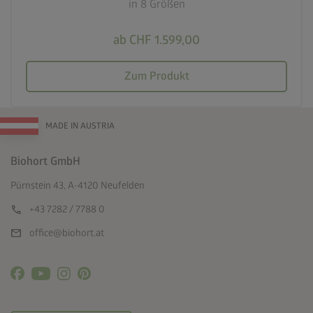
in 8 Größen
ab CHF 1.599,00
Zum Produkt
MADE IN AUSTRIA
Biohort GmbH
Pürnstein 43, A-4120 Neufelden
call
+43 7282 / 7788 0
mail
office@biohort.at