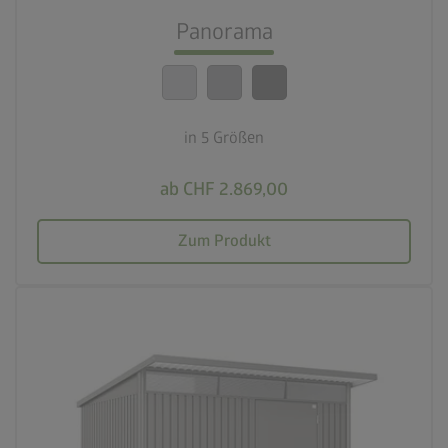
Beste Sicherheitsstandards
Panorama
calendar_month
20 Jahre Garantie
in 5 Größen
ab CHF 2.869,00
Zum Produkt