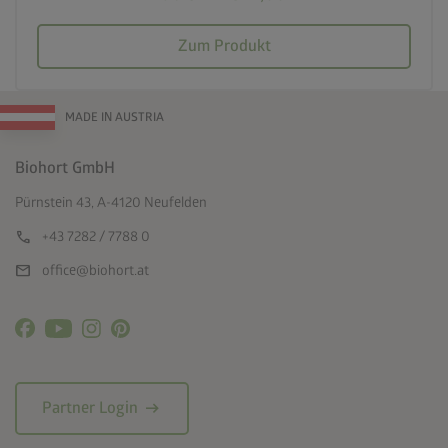
Zum Produkt
MADE IN AUSTRIA
Biohort GmbH
Pürnstein 43, A-4120 Neufelden
call
+43 7282 / 7788 0
mail
office@biohort.at
arrow_right_alt
Partner Login