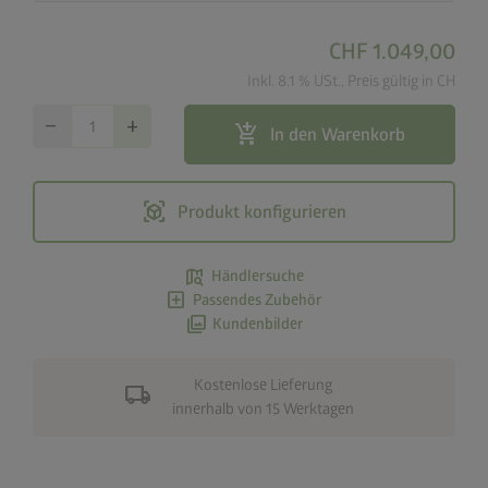
CHF 1.049,00
Inkl. 8.1 % USt., Preis gültig in CH
remove
add
add_shopping_cart
In den Warenkorb
view_in_ar
Produkt konfigurieren
map_search
Händlersuche
add_box
Passendes Zubehör
photo_library
Kundenbilder
Kostenlose Lieferung
local_shipping
innerhalb von 15 Werktagen