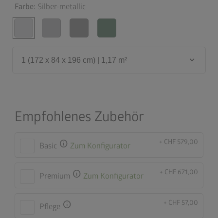
Farbe:
Silber-metallic
keyboard_arrow_down
1 (172 x 84 x 196 cm) | 1,17 m²
Empfohlenes Zubehör
+ CHF 579,00
info
Basic
Zum Konfigurator
+ CHF 671,00
info
Premium
Zum Konfigurator
+ CHF 57,00
info
Pflege