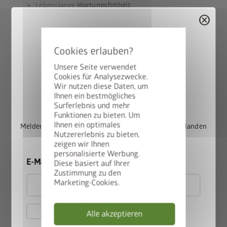
Lebenslange
Wartungsfreiheit
cancel
20 Jahre Garantie
Umfangreiche Grundausstattung inklusive
Unsere Seite verwendet
Cookies für Analysezwecke.
Wir nutzen diese Daten, um
StyleBox gewinnen
Alles in bester Ordnung mit
Ihnen ein bestmögliches
Surferlebnis und mehr
dem Biohort Klassiker
Funktionen zu bieten. Um
Ihnen ein optimales
Melden Sie sich jetzt für unseren Newsletter an und landen
Nutzererlebnis zu bieten,
Sie automatisch im Lostopf.
Das Gerätehaus Europa ist seit Jahrzehnten bewährt und
zeigen wir Ihnen
erfreut sich noch immer großer Beliebtheit. Seine hohe
personalisierte Werbung.
E-Mail
Diese basiert auf Ihrer
Stabilität und die langlebigen Materialien machen es zu einer
Zustimmung zu den
ausgezeichneten Wahl. Die funktionelle Ausstattung
Marketing-Cookies.
erleichtert die Arbeit und schafft Ordnung. Eine umfangreiche
Grundausstattung und durchdachtes Zubehör erfüllen alle
Hiermit akzeptiere ich
Wünsche.
Alle akzeptieren
die
Datenschutzbestimmungen