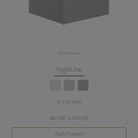
palette
3 Farbvariationen
deployed_code
7 Größen
Gerätehaus
lock_person
Beste Sicherheitsstandards
HighLine
calendar_month
20 Jahre Garantie
in 7 Größen
ab CHF 2.399,00
Zum Produkt