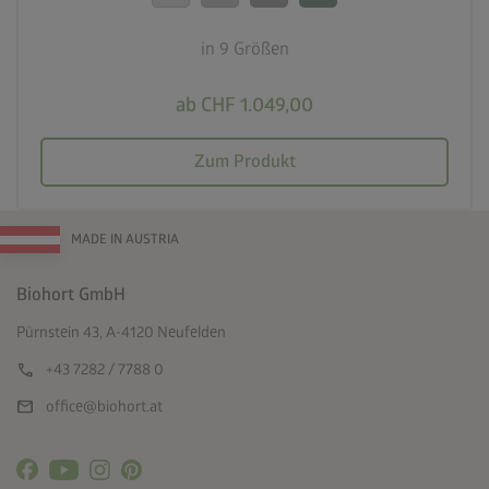
in 9 Größen
ab CHF 1.049,00
Zum Produkt
MADE IN AUSTRIA
Biohort GmbH
Pürnstein 43, A-4120 Neufelden
call
+43 7282 / 7788 0
mail
office@biohort.at