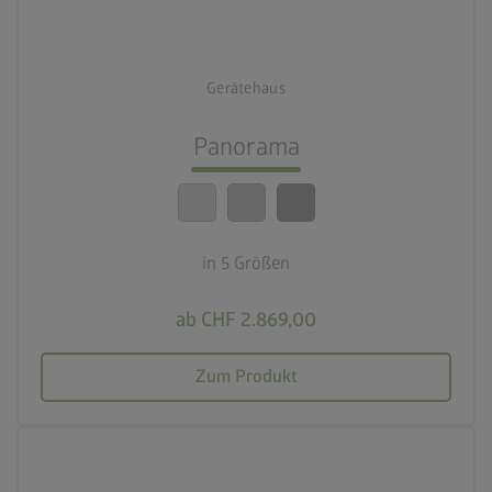
deployed_code
5 Größen
Gerätehaus
lock_person
Beste Sicherheitsstandards
Panorama
calendar_month
20 Jahre Garantie
in 5 Größen
ab CHF 2.869,00
Zum Produkt