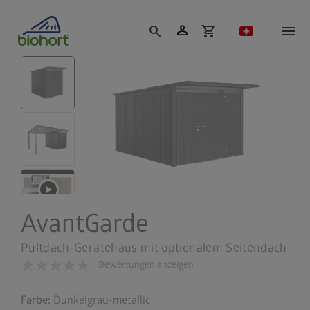
Cookie-Einstellungen
person
search
shopping_cart
AvantGarde
Pultdach-Gerätehaus mit optionalem Seitendach
Bewertungen anzeigen
Farbe:
Dunkelgrau-metallic