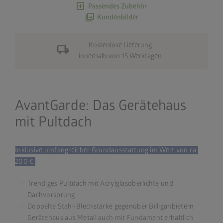
add_box
Passendes Zubehör
photo_library
Kundenbilder
Kostenlose Lieferung
local_shipping
innerhalb von 15 Werktagen
AvantGarde: Das Gerätehaus
mit Pultdach
Inklusive umfangreicher Grundausstattung im Wert von ca.
200 €
Trendiges Pultdach mit Acrylglasoberlichte und
Dachvorsprung
Doppelte Stahl-Blechstärke gegenüber Billiganbietern
Gerätehaus aus Metall auch mit Fundament erhältlich