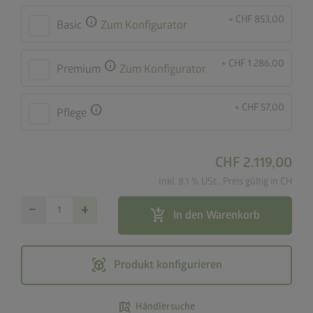
+ CHF 853,00
info
Basic
Zum Konfigurator
+ CHF 1.286,00
info
Premium
Zum Konfigurator
+ CHF 57,00
info
Pflege
CHF 2.119,00
Inkl. 8.1 % USt., Preis gültig in CH
remove
add
add_shopping_cart
In den Warenkorb
view_in_ar
Produkt konfigurieren
map_search
Händlersuche