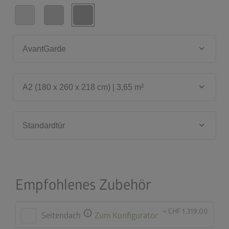
keyboard_arrow_down
AvantGarde
keyboard_arrow_down
A2 (180 x 260 x 218 cm) | 3,65 m²
keyboard_arrow_down
Standardtür
Empfohlenes Zubehör
+ CHF 1.319,00
info
Seitendach
Zum Konfigurator