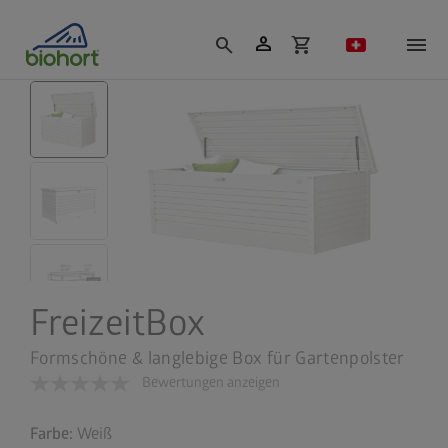
Cookie-Einstellungen
person
search
shopping_cart
FreizeitBox
Formschöne & langlebige Box für Gartenpolster
Bewertungen anzeigen
Farbe:
Weiß