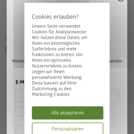
Durch hochwertige Materialien eine dauerhafte Lösung.
Unsere Seite verwendet
Cookies für Analysezwecke.
Wir nutzen diese Daten, um
ÄHNLICHE PRODUKTE
StyleBox gewinnen
Ihnen ein bestmögliches
Das könnte Sie auch interessieren
Surferlebnis und mehr
Funktionen zu bieten. Um
Ihnen ein optimales
Melden Sie sich jetzt für unseren Newsletter an und landen
Nutzererlebnis zu bieten,
Sie automatisch im Lostopf.
zeigen wir Ihnen
personalisierte Werbung.
E-Mail
Diese basiert auf Ihrer
Zustimmung zu den
Marketing-Cookies.
Hiermit akzeptiere ich
Alle akzeptieren
die
Datenschutzbestimmungen
Hiermit akzeptiere ich die
Personalisieren