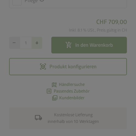
Pflege
CHF 709,00
Inkl. 8.1 % USt., Preis gültig in CH
remove
add
add_shopping_cart
In den Warenkorb
view_in_ar
Produkt konfigurieren
map_search
Händlersuche
add_box
Passendes Zubehör
photo_library
Kundenbilder
Kostenlose Lieferung
local_shipping
innerhalb von 10 Werktagen