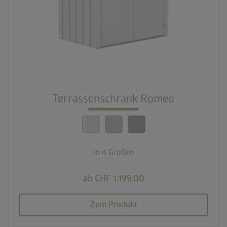
palette
3 Farben
deployed_code
4 Größen
lock_person
Beste Sicherheitsstandards
Terrassenschrank Romeo
calendar_month
20 Jahre Garantie
in 4 Größen
ab CHF 1.199,00
Zum Produkt