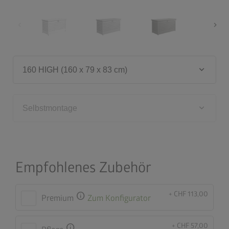
chevron_left
chevron_right
keyboard_arrow_down
160 HIGH (160 x 79 x 83 cm)
keyboard_arrow_down
Selbstmontage
Empfohlenes Zubehör
+ CHF 113,00
info
Premium
Zum Konfigurator
+ CHF 57,00
info