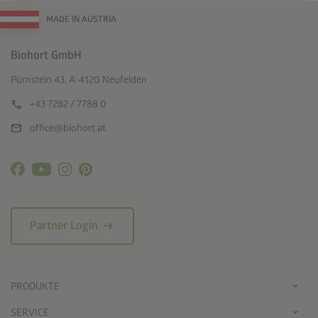
MADE IN AUSTRIA
Biohort GmbH
Pürnstein 43, A-4120 Neufelden
call
+43 7282 / 7788 0
mail
office@biohort.at
arrow_right_alt
Partner Login
PRODUKTE
SERVICE