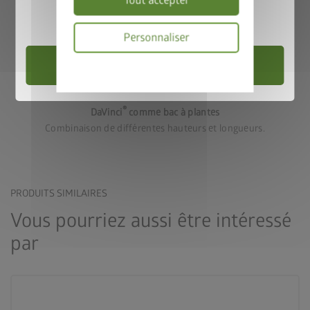
Tout accepter
Valable jusqu’au 31/08/2026.
Personnaliser
Choisir un abri de jardin
Politique
de
Variante 3
confidentialité
®
DaVinci
comme bac à plantes
Combinaison de différentes hauteurs et longueurs.
PRODUITS SIMILAIRES
Vous pourriez aussi être intéressé
par