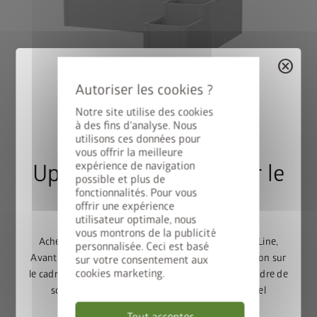
cancel
Variante 2
Notre site utilise des cookies
®
DaVinci
comme brise-vue
à des fins d'analyse. Nous
Combinaison de différentes hauteurs et longueurs, avec
utilisons ces données pour
treillis et brise-vue.
vous offrir la meilleure
expérience de navigation
Upgrade Deal : 50% sur le
possible et plus de
fonctionnalités. Pour vous
cadre de sol
offrir une expérience
utilisateur optimale, nous
vous montrons de la publicité
Achetez un abri de jardin Europa, Panorama, HighLine,
personnalisée. Ceci est basé
AvantGarde ou Neo et bénéficiez de 50% de réduction sur
sur votre consentement aux
cookies marketing.
le cadre de sol assorti. Ajoutez l’abri de jardin et le cadre de
sol au panier, puis saisissez le code promotionnel
FRAME50
.