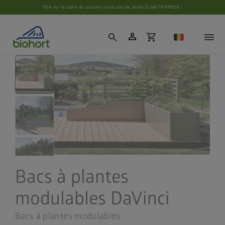
Paramètres des cookies
50% sur le cadre de sol avec votre abri de jardin | Code FRAME50 ›
person
search
shopping_cart
Bacs à plantes
modulables DaVinci
Bacs à plantes modulables