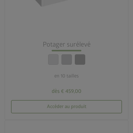
deployed_code
10 tailles
nest_clock_farsight_analog
Montage rapide
Potager surélevé
calendar_month
20 ans de garantie
en 10 tailles
dès € 459,00
Accéder au produit