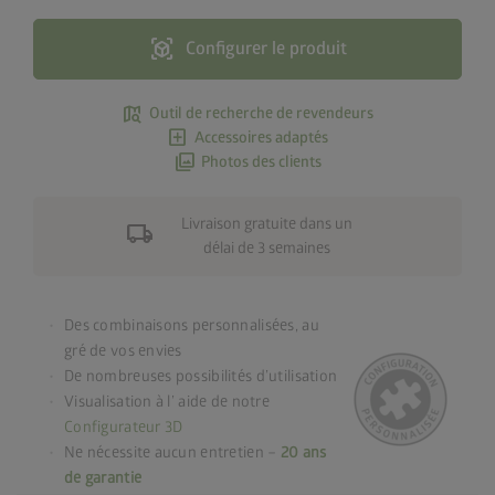
view_in_ar
Configurer le produit
map_search
Outil de recherche de revendeurs
add_box
Accessoires adaptés
photo_library
Photos des clients
Livraison gratuite dans un
local_shipping
délai de 3 semaines
Des combinaisons personnalisées, au
gré de vos envies
De nombreuses possibilités d’utilisation
Visualisation à l’ aide de notre
Configurateur 3D
Ne nécessite aucun entretien –
20 ans
de garantie