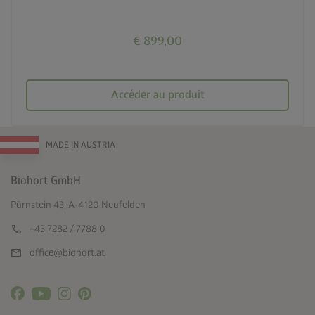
€ 899,00
Accéder au produit
MADE IN AUSTRIA
Biohort GmbH
Pürnstein 43, A-4120 Neufelden
call
+43 7282 / 7788 0
mail
office@biohort.at