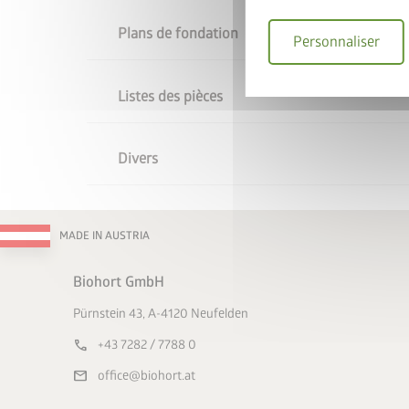
Plans de fondation
Personnaliser
Listes des pièces
Divers
MADE IN AUSTRIA
Biohort GmbH
Pürnstein 43, A-4120 Neufelden
call
+43 7282 / 7788 0
mail
office@biohort.at